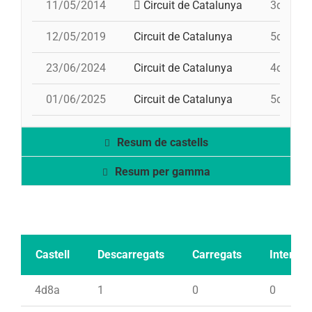
11/05/2014
Circuit de Catalunya
3d8+4d8
12/05/2019
Circuit de Catalunya
5d7, 7d7
23/06/2024
Circuit de Catalunya
4d8
01/06/2025
Circuit de Catalunya
5d7, 4d8
Resum de castells
Resum per gamma
Castell
Descarregats
Carregats
Intents
4d8a
1
0
0