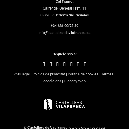
Cal Figarot
Carrer del General Prim, 11
08720 Vilafranca del Penedès
+34 681 02 73 80
info@castellersdevilafranca.cat
Segueix-nos a:
Avís legal
|
Política de privacitat
|
Política de cookies
|
Termes i
condicions
|
Disseny Web
©
Castellers de Vilafranca
tots els drets reservats