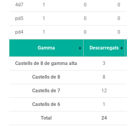
4d7
1
0
0
pd5
1
0
0
pd4
1
0
0
Gamma
Descarregats
Ca
Castells de 8 de gamma alta
3
Castells de 8
8
Castells de 7
12
Castells de 6
1
Total
24