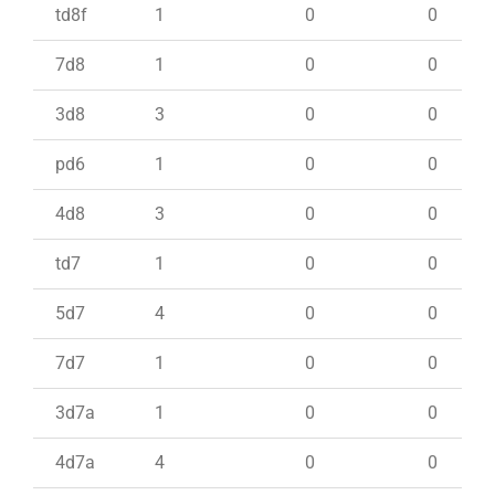
td8f
1
0
0
7d8
1
0
0
3d8
3
0
0
pd6
1
0
0
4d8
3
0
0
td7
1
0
0
5d7
4
0
0
7d7
1
0
0
3d7a
1
0
0
4d7a
4
0
0