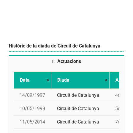
Històric de la diada de Circuit de Catalunya
Actuacions
Data
Diada
Actuaci
14/09/1997
Circuit de Catalunya
4d7a, 5
10/05/1998
Circuit de Catalunya
5d7, 4d7
11/05/2014
Circuit de Catalunya
7d8, 4d8