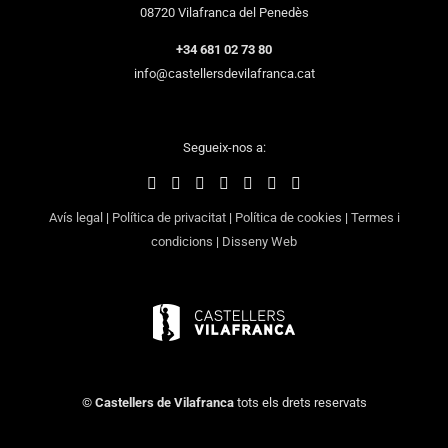
08720 Vilafranca del Penedès
+34 681 02 73 80
info@castellersdevilafranca.cat
Segueix-nos a:
Avís legal
|
Política de privacitat
|
Política de cookies
|
Termes i
condicions
|
Disseny Web
©
Castellers de Vilafranca
tots els drets reservats