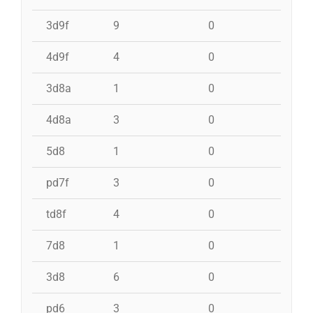
3d9f
9
0
0
4d9f
4
0
0
3d8a
1
0
0
4d8a
3
0
0
5d8
1
0
0
pd7f
3
0
0
td8f
4
0
0
7d8
1
0
0
3d8
6
0
0
pd6
3
0
0