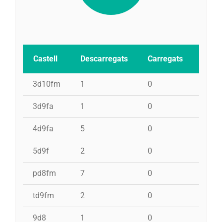
Castell
Descarregats
Carregats
Inten
3d10fm
1
0
0
3d9fa
1
0
0
4d9fa
5
0
0
5d9f
2
0
0
pd8fm
7
0
0
td9fm
2
0
0
9d8
1
0
0