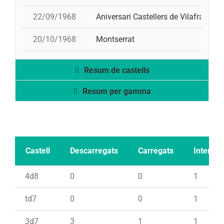
22/09/1968
Aniversari Castellers de Vilafranca
20/10/1968
Montserrat
Resum de castells
Resum per gamma
Castell
Descarregats
Carregats
Intents
4d8
0
0
1
td7
0
0
1
3d7
3
1
1