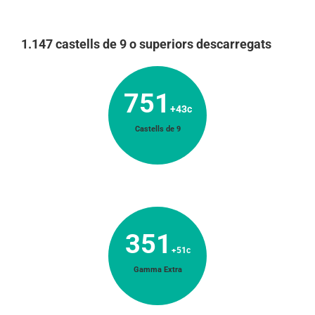
1.147 castells de 9 o superiors descarregats
751
+43c
Castells de 9
351
+51c
Gamma Extra