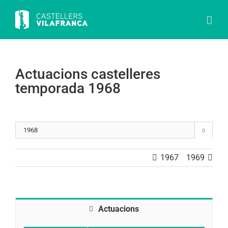
Skip
to
content
Actuacions castelleres
temporada 1968

1967
1969
Actuacions