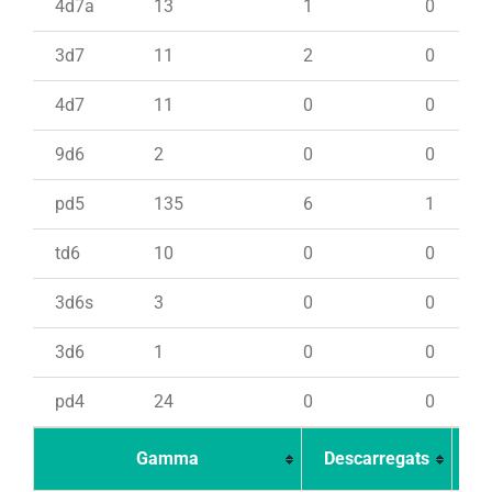
4d7a
13
1
0
3d7
11
2
0
4d7
11
0
0
9d6
2
0
0
pd5
135
6
1
td6
10
0
0
3d6s
3
0
0
3d6
1
0
0
pd4
24
0
0
Gamma
Descarregats
Ca