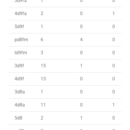
3d9fa
1
0
0
4d9fa
2
0
1
5d9f
1
0
0
pd8fm
6
4
0
td9fm
3
0
0
3d9f
15
1
0
4d9f
13
0
0
3d8a
1
0
0
4d8a
11
0
1
5d8
2
1
0