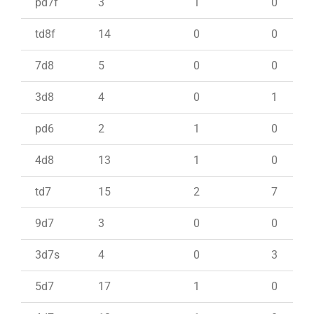
pd7f
3
1
0
td8f
14
0
0
7d8
5
0
0
3d8
4
0
1
pd6
2
1
0
4d8
13
1
0
td7
15
2
7
9d7
3
0
0
3d7s
4
0
3
5d7
17
1
0