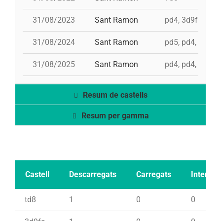
31/08/2023
Sant Ramon
pd4, 3d9f+4d8a
31/08/2024
Sant Ramon
pd5, pd4, 4d8, 
31/08/2025
Sant Ramon
pd4, pd4, 3d9f, 
Resum de castells
Resum per gamma
Castell
Descarregats
Carregats
Intents
td8
1
0
0