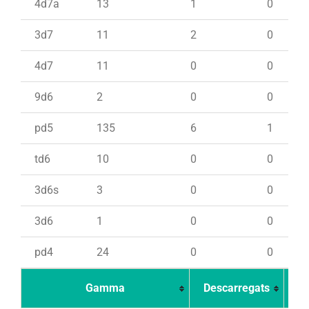
4d7a
13
1
0
3d7
11
2
0
4d7
11
0
0
9d6
2
0
0
pd5
135
6
1
td6
10
0
0
3d6s
3
0
0
3d6
1
0
0
pd4
24
0
0
Gamma
Descarregats
Ca