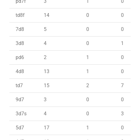
pd7f
3
1
0
td8f
14
0
0
7d8
5
0
0
3d8
4
0
1
pd6
2
1
0
4d8
13
1
0
td7
15
2
7
9d7
3
0
0
3d7s
4
0
3
5d7
17
1
0