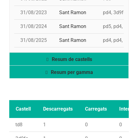
31/08/2023
Sant Ramon
pd4, 3d9f+4d8a
31/08/2024
Sant Ramon
pd5, pd4, 4d8, 
31/08/2025
Sant Ramon
pd4, pd4, 3d9f, 
Resum de castells
Resum per gamma
Castell
Descarregats
Carregats
Intents
td8
1
0
0