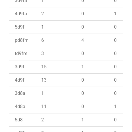
3d9fa
1
0
0
4d9fa
2
0
1
5d9f
1
0
0
pd8fm
6
4
0
td9fm
3
0
0
3d9f
15
1
0
4d9f
13
0
0
3d8a
1
0
0
4d8a
11
0
1
5d8
2
1
0