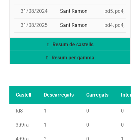
31/08/2024
Sant Ramon
pd5, pd4, 4d8, 
31/08/2025
Sant Ramon
pd4, pd4, 3d9f, 
Resum de castells
Resum per gamma
Castell
Descarregats
Carregats
Intents
td8
1
0
0
3d9fa
1
0
0
4d9fa
2
0
1