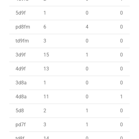
5d9f
1
0
0
pd8fm
6
4
0
td9fm
3
0
0
3d9f
15
1
0
4d9f
13
0
0
3d8a
1
0
0
4d8a
11
0
1
5d8
2
1
0
pd7f
3
1
0
td8f
14
0
0