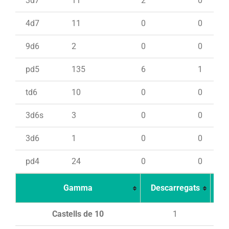
3d7
11
2
0
4d7
11
0
0
9d6
2
0
0
pd5
135
6
1
td6
10
0
0
3d6s
3
0
0
3d6
1
0
0
pd4
24
0
0
Gamma
Descarregats
Ca
Castells de 10
1