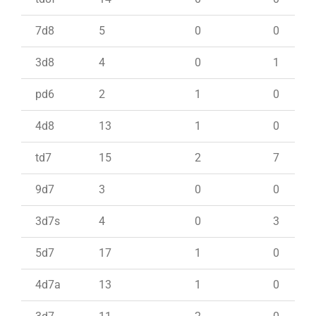
7d8
5
0
0
3d8
4
0
1
pd6
2
1
0
4d8
13
1
0
td7
15
2
7
9d7
3
0
0
3d7s
4
0
3
5d7
17
1
0
4d7a
13
1
0