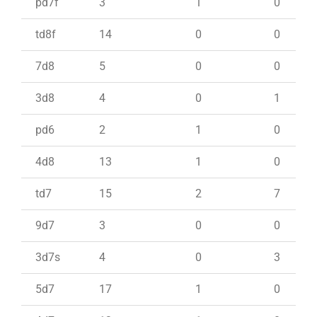
pd7f
3
1
0
td8f
14
0
0
7d8
5
0
0
3d8
4
0
1
pd6
2
1
0
4d8
13
1
0
td7
15
2
7
9d7
3
0
0
3d7s
4
0
3
5d7
17
1
0