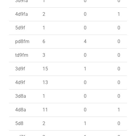
3d9fa
1
0
0
4d9fa
2
0
1
5d9f
1
0
0
pd8fm
6
4
0
td9fm
3
0
0
3d9f
15
1
0
4d9f
13
0
0
3d8a
1
0
0
4d8a
11
0
1
5d8
2
1
0