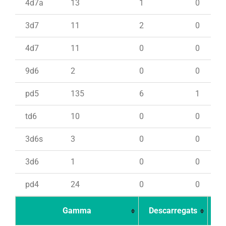
4d7a
13
1
0
3d7
11
2
0
4d7
11
0
0
9d6
2
0
0
pd5
135
6
1
td6
10
0
0
3d6s
3
0
0
3d6
1
0
0
pd4
24
0
0
Gamma
Descarregats
Ca