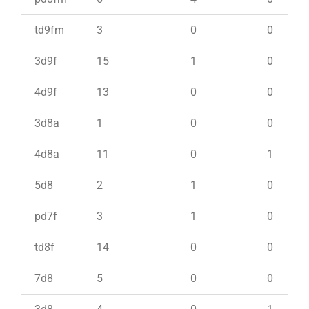
td9fm
3
0
0
3d9f
15
1
0
4d9f
13
0
0
3d8a
1
0
0
4d8a
11
0
1
5d8
2
1
0
pd7f
3
1
0
td8f
14
0
0
7d8
5
0
0