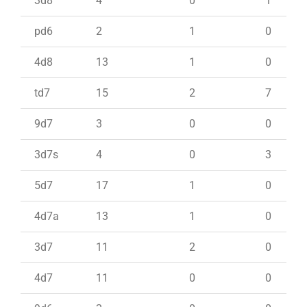
3d8
4
0
1
pd6
2
1
0
4d8
13
1
0
td7
15
2
7
9d7
3
0
0
3d7s
4
0
3
5d7
17
1
0
4d7a
13
1
0
3d7
11
2
0
4d7
11
0
0