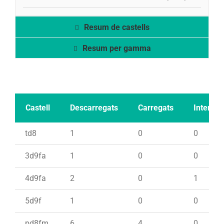
Resum de castells
Resum per gamma
Castell
Descarregats
Carregats
Intents
td8
1
0
0
3d9fa
1
0
0
4d9fa
2
0
1
5d9f
1
0
0
pd8fm
6
4
0