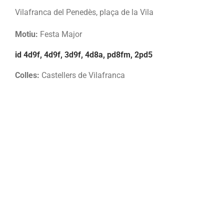
Vilafranca del Penedès, plaça de la Vila
Motiu:
Festa Major
id 4d9f, 4d9f, 3d9f, 4d8a, pd8fm, 2pd5
Colles:
Castellers de Vilafranca