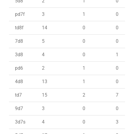
5d8
2
1
0
pd7f
3
1
0
td8f
14
0
0
7d8
5
0
0
3d8
4
0
1
pd6
2
1
0
4d8
13
1
0
td7
15
2
7
9d7
3
0
0
3d7s
4
0
3