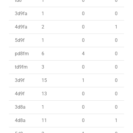
td8
1
0
0
3d9fa
1
0
0
4d9fa
2
0
1
5d9f
1
0
0
pd8fm
6
4
0
td9fm
3
0
0
3d9f
15
1
0
4d9f
13
0
0
3d8a
1
0
0
4d8a
11
0
1