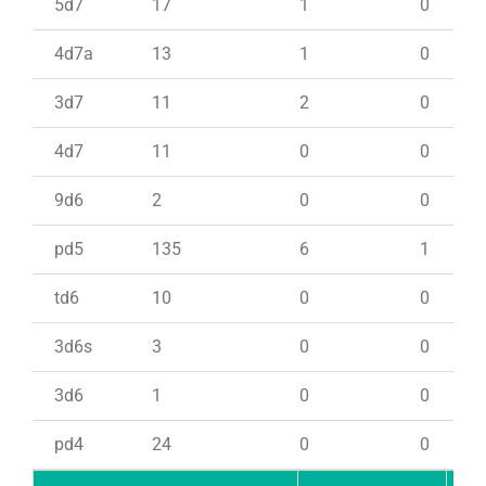
5d7
17
1
0
4d7a
13
1
0
3d7
11
2
0
4d7
11
0
0
9d6
2
0
0
pd5
135
6
1
td6
10
0
0
3d6s
3
0
0
3d6
1
0
0
pd4
24
0
0