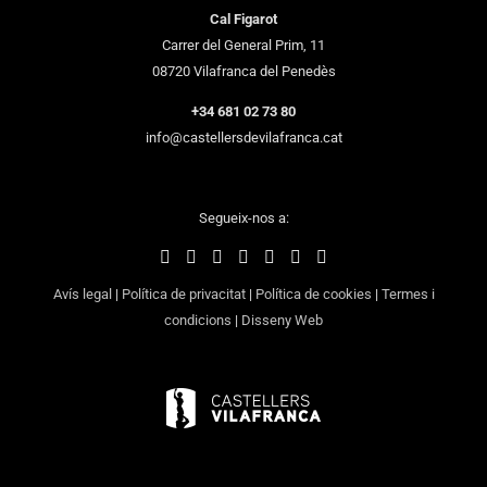
Cal Figarot
Carrer del General Prim, 11
08720 Vilafranca del Penedès
+34 681 02 73 80
info@castellersdevilafranca.cat
Segueix-nos a:
Avís legal
|
Política de privacitat
|
Política de cookies
|
Termes i
condicions
|
Disseny Web