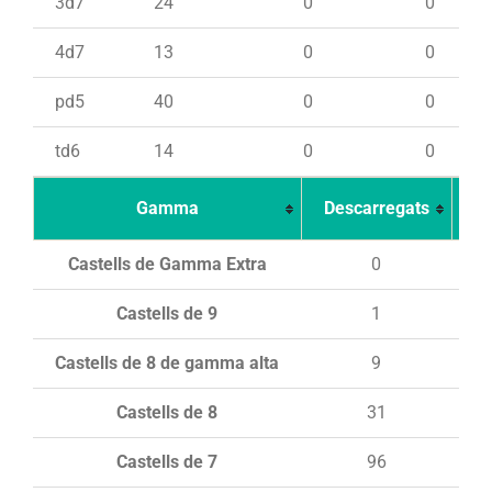
3d7
24
0
0
4d7
13
0
0
pd5
40
0
0
td6
14
0
0
Gamma
Descarregats
Ca
Castells de Gamma Extra
0
Castells de 9
1
Castells de 8 de gamma alta
9
Castells de 8
31
Castells de 7
96