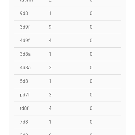
9d8
1
0
0
3d9f
9
0
0
4d9f
4
0
0
3d8a
1
0
0
4d8a
3
0
0
5d8
1
0
0
pd7f
3
0
0
td8f
4
0
0
7d8
1
0
0