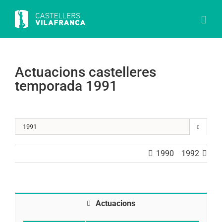
Skip
to
content
Actuacions castelleres
temporada 1991

1990
1992
Actuacions