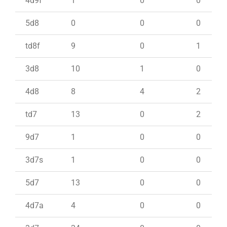
4d9f
1
0
0
5d8
0
0
0
td8f
9
0
1
3d8
10
1
0
4d8
8
4
2
td7
13
0
2
9d7
1
0
0
3d7s
1
0
0
5d7
13
0
0
4d7a
4
0
0