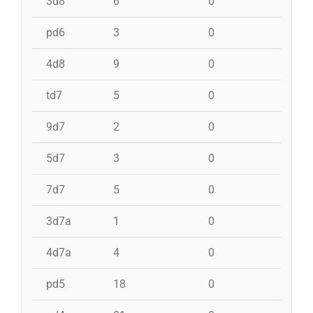
3d8
6
0
0
pd6
3
0
0
4d8
9
0
0
td7
5
0
0
9d7
2
0
0
5d7
3
0
0
7d7
5
0
0
3d7a
1
0
0
4d7a
4
0
0
pd5
18
0
0