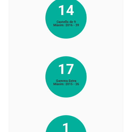
14
Castells de 9
Màxim: 2016 - 39
17
Gamma Extra
Màxim: 2015 - 26
1