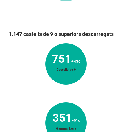
1.147 castells de 9 o superiors descarregats
751
+43c
Castells de 9
351
+51c
Gamma Extra