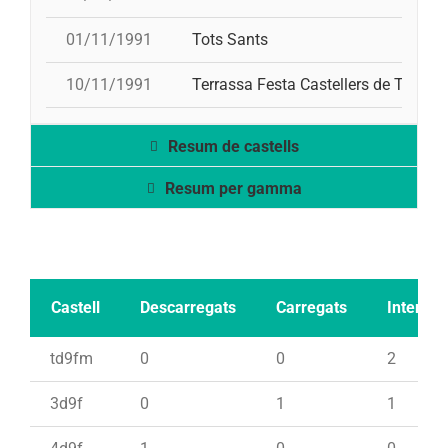
01/11/1991
Tots Sants
10/11/1991
Terrassa Festa Castellers de Terrass
Resum de castells
Resum per gamma
Castell
Descarregats
Carregats
Intents
td9fm
0
0
2
3d9f
0
1
1