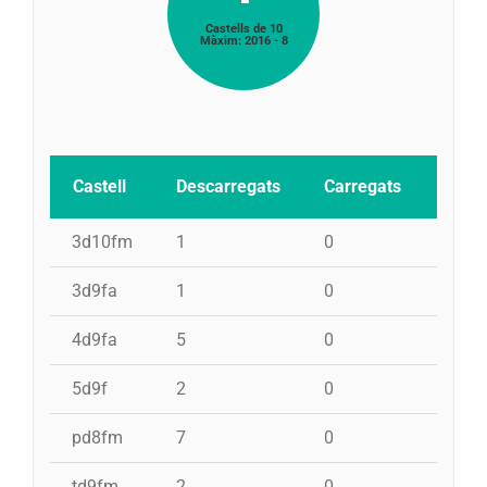
Castells de 10
Màxim: 2016 - 8
Castell
Descarregats
Carregats
Inten
3d10fm
1
0
0
3d9fa
1
0
0
4d9fa
5
0
0
5d9f
2
0
0
pd8fm
7
0
0
td9fm
2
0
0