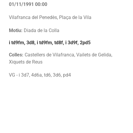
01/11/1991 00:00
Vilafranca del Penedès, Plaça de la Vila
Motiu:
Diada de la Colla
i td9fm, 3d8, i td9fm, td8f, i 3d9f, 2pd5
Colles:
Castellers de Vilafranca, Vailets de Gelida,
Xiquets de Reus
VG - i 3d7, 4d6a, td6, 3d6, pd4