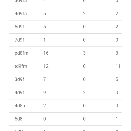
3d9fa
4
0
0
4d9fa
5
2
2
5d9f
5
0
2
7d9f
1
0
0
pd8fm
16
3
3
td9fm
12
0
11
3d9f
7
0
5
4d9f
9
2
0
4d8a
2
0
0
5d8
0
0
1