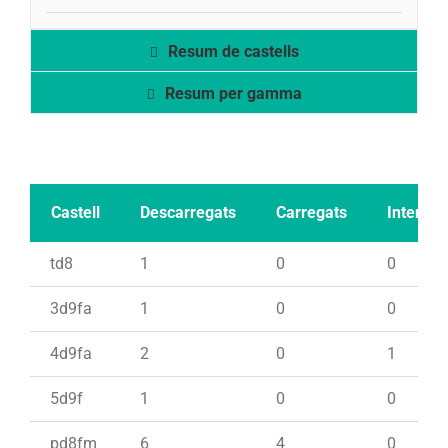
Resum de castells
Resum per gamma
Castell
Descarregats
Carregats
Intents
td8
1
0
0
3d9fa
1
0
0
4d9fa
2
0
1
5d9f
1
0
0
pd8fm
6
4
0