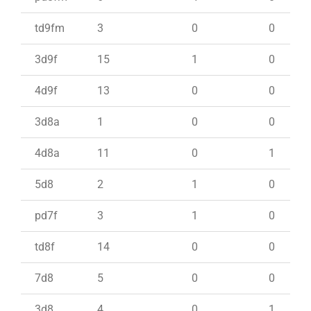
td9fm
3
0
0
3d9f
15
1
0
4d9f
13
0
0
3d8a
1
0
0
4d8a
11
0
1
5d8
2
1
0
pd7f
3
1
0
td8f
14
0
0
7d8
5
0
0
3d8
4
0
1