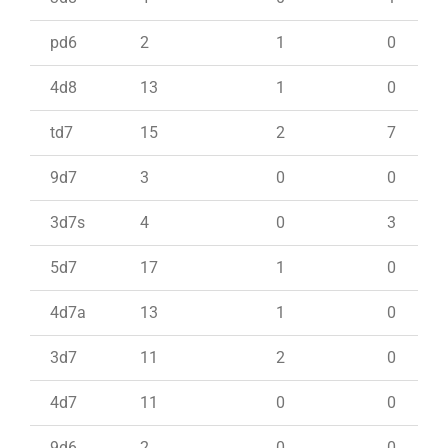
pd6
2
1
0
4d8
13
1
0
td7
15
2
7
9d7
3
0
0
3d7s
4
0
3
5d7
17
1
0
4d7a
13
1
0
3d7
11
2
0
4d7
11
0
0
9d6
2
0
0