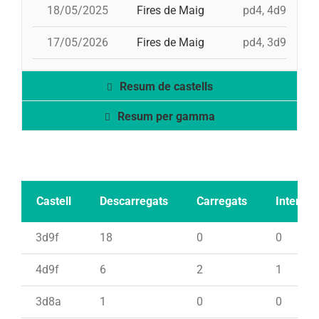
18/05/2025
Fires de Maig
pd4, 4d9fc, 5d
17/05/2026
Fires de Maig
pd4, 3d9f, 4d9
Resum de castells
Resum per gamma
Castell
Descarregats
Carregats
Intents
3d9f
18
0
0
4d9f
6
2
1
3d8a
1
0
0