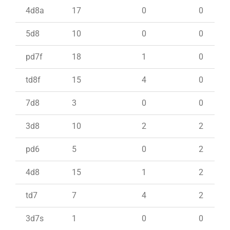
4d8a
17
0
0
5d8
10
0
0
pd7f
18
1
0
td8f
15
4
0
7d8
3
0
0
3d8
10
2
2
pd6
5
0
2
4d8
15
1
2
td7
7
4
2
3d7s
1
0
0