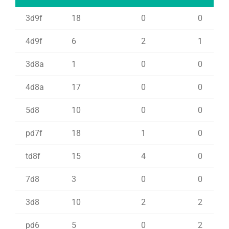
3d9f
18
0
0
4d9f
6
2
1
3d8a
1
0
0
4d8a
17
0
0
5d8
10
0
0
pd7f
18
1
0
td8f
15
4
0
7d8
3
0
0
3d8
10
2
2
pd6
5
0
2