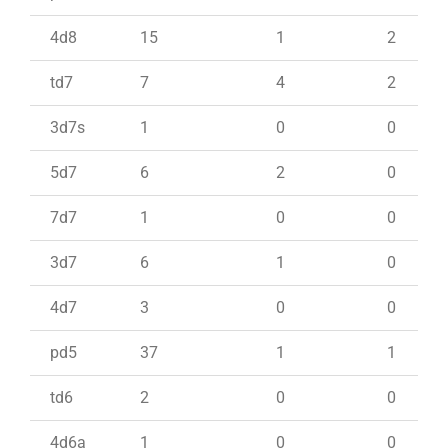
4d8
15
1
2
td7
7
4
2
3d7s
1
0
0
5d7
6
2
0
7d7
1
0
0
3d7
6
1
0
4d7
3
0
0
pd5
37
1
1
td6
2
0
0
4d6a
1
0
0