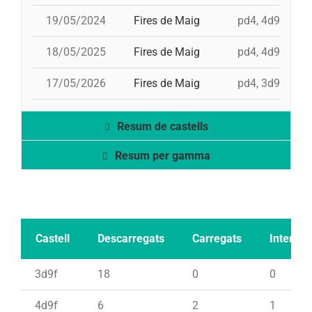
19/05/2024
Fires de Maig
pd4, 4d9f, id 3
18/05/2025
Fires de Maig
pd4, 4d9fc, 5d
17/05/2026
Fires de Maig
pd4, 3d9f, 4d9
Resum de castells
Resum per gamma
Castell
Descarregats
Carregats
Intents
3d9f
18
0
0
4d9f
6
2
1