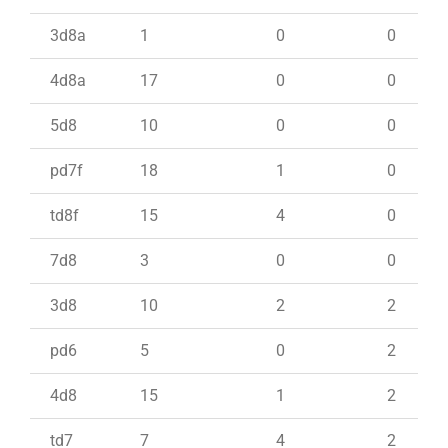
3d8a
1
0
0
4d8a
17
0
0
5d8
10
0
0
pd7f
18
1
0
td8f
15
4
0
7d8
3
0
0
3d8
10
2
2
pd6
5
0
2
4d8
15
1
2
td7
7
4
2