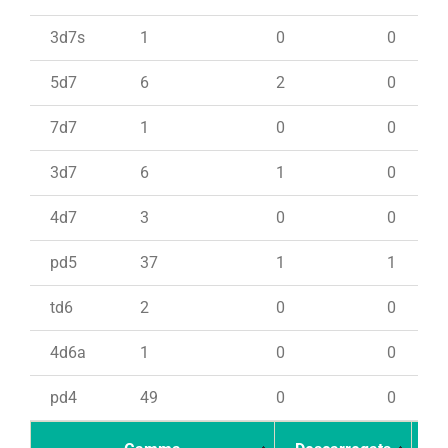
3d7s
1
0
0
5d7
6
2
0
7d7
1
0
0
3d7
6
1
0
4d7
3
0
0
pd5
37
1
1
td6
2
0
0
4d6a
1
0
0
pd4
49
0
0