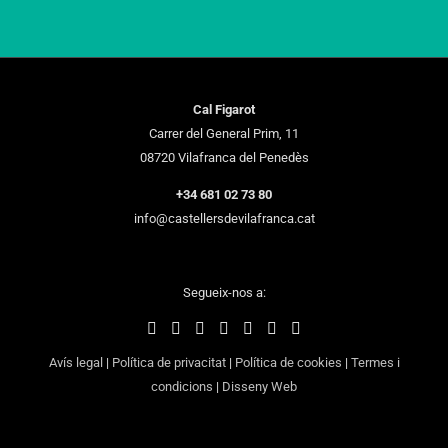
Cal Figarot
Carrer del General Prim, 11
08720 Vilafranca del Penedès
+34 681 02 73 80
info@castellersdevilafranca.cat
Segueix-nos a:
Avís legal
|
Política de privacitat
|
Política de cookies
|
Termes i
condicions
|
Disseny Web