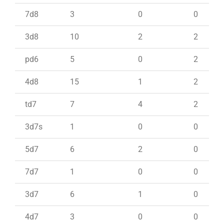
7d8
3
0
0
3d8
10
2
2
pd6
5
0
2
4d8
15
1
2
td7
7
4
2
3d7s
1
0
0
5d7
6
2
0
7d7
1
0
0
3d7
6
1
0
4d7
3
0
0