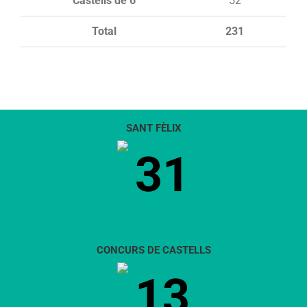
Castells de 6
52
Total
231
SANT FÈLIX
31
CONCURS DE CASTELLS
13