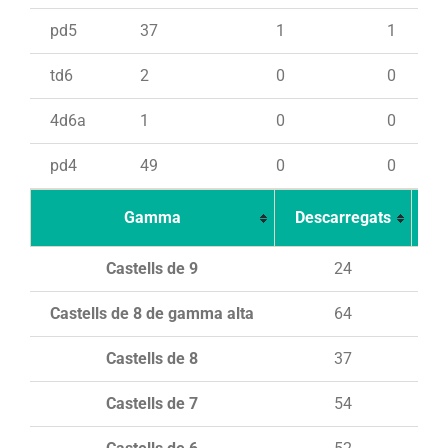
pd5
37
1
1
td6
2
0
0
4d6a
1
0
0
pd4
49
0
0
Gamma
Descarregats
Ca
Castells de 9
24
Castells de 8 de gamma alta
64
Castells de 8
37
Castells de 7
54