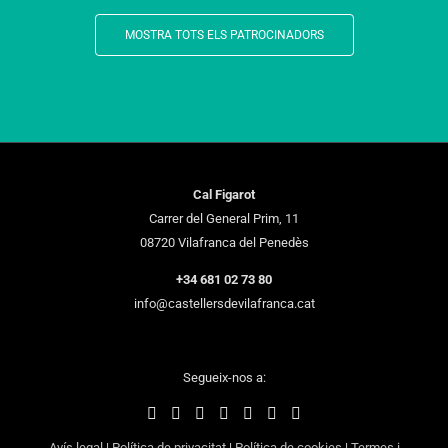
MOSTRA TOTS ELS PATROCINADORS
Cal Figarot
Carrer del General Prim, 11
08720 Vilafranca del Penedès
+34 681 02 73 80
info@castellersdevilafranca.cat
Segueix-nos a:
Avís legal
|
Política de privacitat
|
Política de cookies
|
Termes i