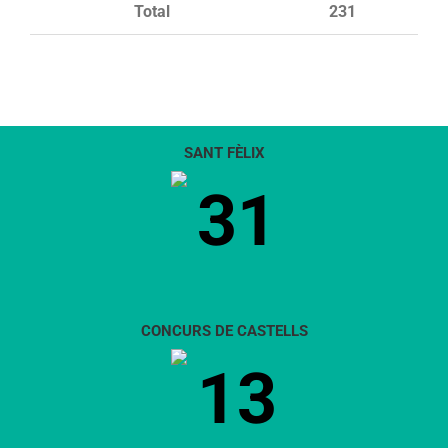
Total
231
SANT FÈLIX
31
CONCURS DE CASTELLS
13