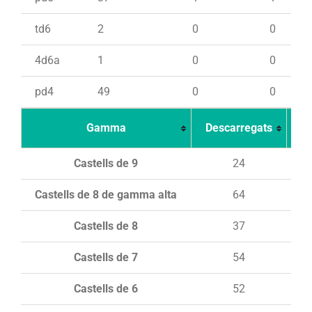
td6
2
0
0
4d6a
1
0
0
pd4
49
0
0
Gamma
Descarregats
Ca
Castells de 9
24
Castells de 8 de gamma alta
64
Castells de 8
37
Castells de 7
54
Castells de 6
52