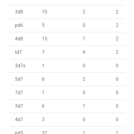
3d8
10
2
2
pd6
5
0
2
4d8
15
1
2
td7
7
4
2
3d7s
1
0
0
5d7
6
2
0
7d7
1
0
0
3d7
6
1
0
4d7
3
0
0
pd5
37
1
1