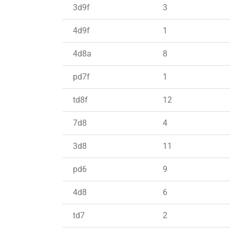
3d9f
3
4d9f
1
4d8a
8
pd7f
1
td8f
12
7d8
4
3d8
11
pd6
9
4d8
6
td7
2