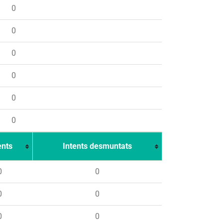
0
0
0
0
0
0
ents
Intents desmuntats
0
0
0
0
0
0