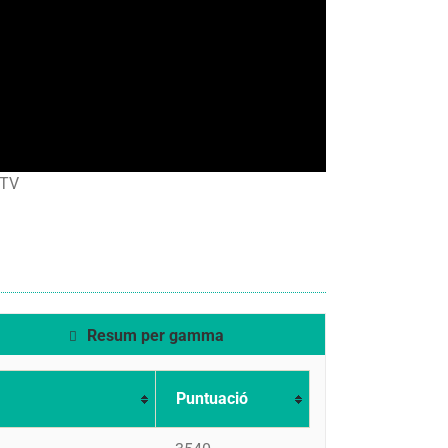
TV
Resum per gamma
Puntuació