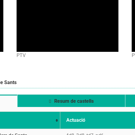
PTV
P
de Sants
Resum de castells
Actuació