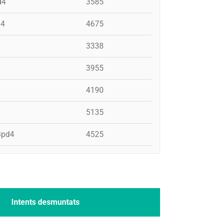
d4
3585
d4
4675
3338
3955
4190
5135
+3pd4
4525
Intents desmuntats