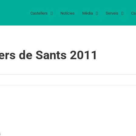
Castellers
Notícies
Mèdia
Serveis
Ca
lers de Sants 2011
s