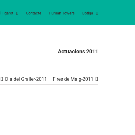
l Figarot
Contacte
Human Towers
Botiga
Actuacions 2011
Dia del Graller-2011
Fires de Maig-2011