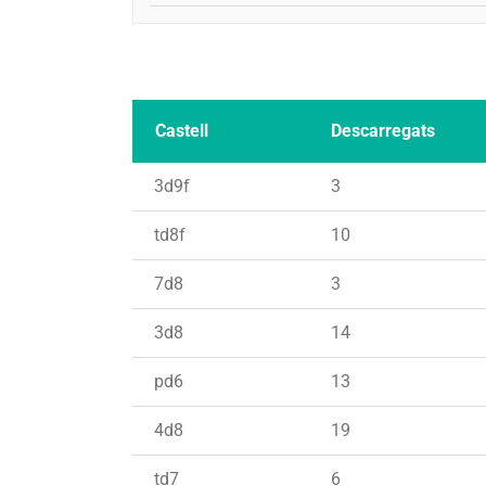
Castell
Descarregats
3d9f
3
td8f
10
7d8
3
3d8
14
pd6
13
4d8
19
td7
6