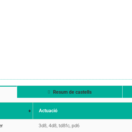
Resum de castells
Actuació
er
3d8, 4d8, td8fc, pd6