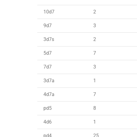
10d7
2
9d7
3
3d7s
2
5d7
7
7d7
3
3d7a
1
4d7a
7
pd5
8
4d6
1
pd4
25