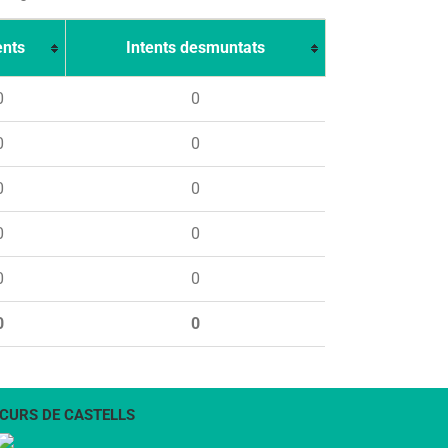
ents
Intents desmuntats
0
0
0
0
0
0
0
0
0
0
0
0
CURS DE CASTELLS