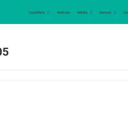
Castellers
Notícies
Mèdia
Serveis
Ca
05