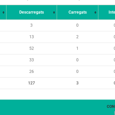
Descarregats
Carregats
Int
3
0
13
2
52
1
33
0
26
0
127
3
CON