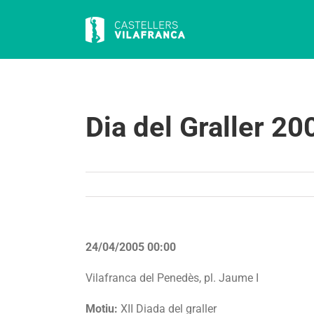
Skip
to
content
Dia del Graller 20
24/04/2005 00:00
Vilafranca del Penedès, pl. Jaume I
Motiu:
XII Diada del graller