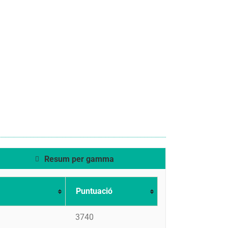
Resum per gamma
Puntuació
3740