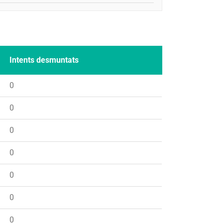
Intents desmuntats
0
0
0
0
0
0
0