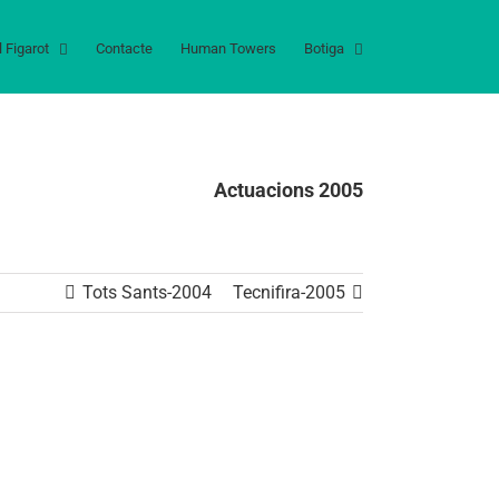
l Figarot
Contacte
Human Towers
Botiga
Actuacions 2005
Tots Sants-2004
Tecnifira-2005