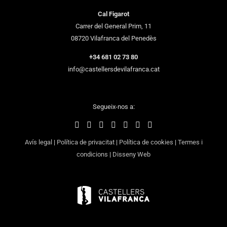
Cal Figarot
Carrer del General Prim, 11
08720 Vilafranca del Penedès
+34 681 02 73 80
info@castellersdevilafranca.cat
Segueix-nos a:
Avís legal
|
Política de privacitat
|
Política de cookies
|
Termes i
condicions
|
Disseny Web