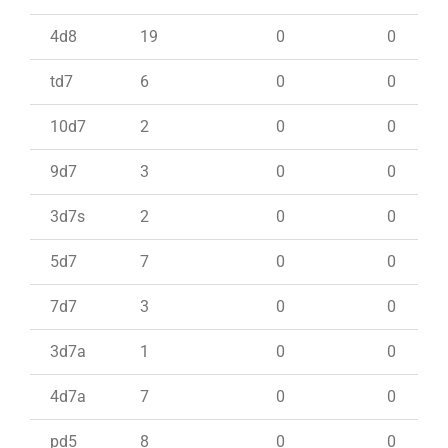
4d8
19
0
0
td7
6
0
0
10d7
2
0
0
9d7
3
0
0
3d7s
2
0
0
5d7
7
0
0
7d7
3
0
0
3d7a
1
0
0
4d7a
7
0
0
pd5
8
0
0