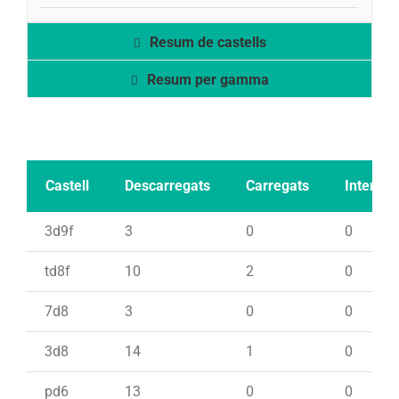
Resum de castells
Resum per gamma
Castell
Descarregats
Carregats
Intents
3d9f
3
0
0
td8f
10
2
0
7d8
3
0
0
3d8
14
1
0
pd6
13
0
0