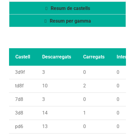
Resum de castells
Resum per gamma
Castell
Descarregats
Carregats
Intents
3d9f
3
0
0
td8f
10
2
0
7d8
3
0
0
3d8
14
1
0
pd6
13
0
0