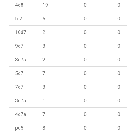
4d8
19
0
0
td7
6
0
0
10d7
2
0
0
9d7
3
0
0
3d7s
2
0
0
5d7
7
0
0
7d7
3
0
0
3d7a
1
0
0
4d7a
7
0
0
pd5
8
0
0