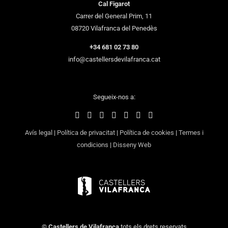
Cal Figarot
Carrer del General Prim, 11
08720 Vilafranca del Penedès
+34 681 02 73 80
info@castellersdevilafranca.cat
Segueix-nos a:
Avís legal
|
Política de privacitat
|
Política de cookies
|
Termes i
condicions
|
Disseny Web
©
Castellers de Vilafranca
tots els drets reservats