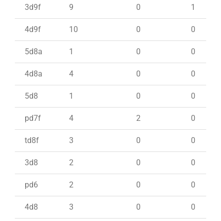
3d9f
9
0
1
4d9f
10
0
0
5d8a
1
0
0
4d8a
4
0
0
5d8
1
0
0
pd7f
4
2
0
td8f
3
0
0
3d8
2
0
0
pd6
2
0
0
4d8
3
0
0