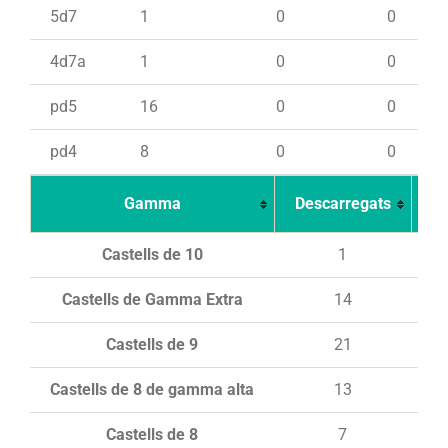
5d7
1
0
0
4d7a
1
0
0
pd5
16
0
0
pd4
8
0
0
Gamma
Descarregats
Ca
Castells de 10
1
Castells de Gamma Extra
14
Castells de 9
21
Castells de 8 de gamma alta
13
Castells de 8
7