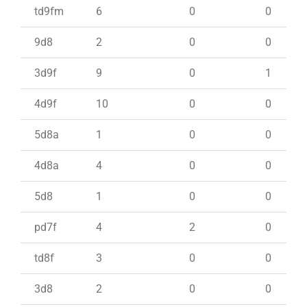
td9fm
6
0
0
9d8
2
0
0
3d9f
9
0
1
4d9f
10
0
0
5d8a
1
0
0
4d8a
4
0
0
5d8
1
0
0
pd7f
4
2
0
td8f
3
0
0
3d8
2
0
0