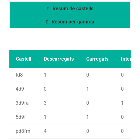
Resum de castells
Resum per gamma
Castell
Descarregats
Carregats
Intents
td8
1
0
0
4d9
0
1
0
3d9fa
3
0
1
5d9f
1
1
0
pd8fm
4
0
0