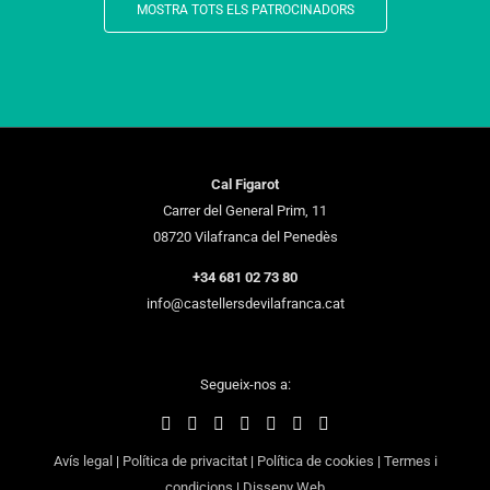
MOSTRA TOTS ELS PATROCINADORS
Cal Figarot
Carrer del General Prim, 11
08720 Vilafranca del Penedès
+34 681 02 73 80
info@castellersdevilafranca.cat
Segueix-nos a:
Avís legal
|
Política de privacitat
|
Política de cookies
|
Termes i
condicions
|
Disseny Web