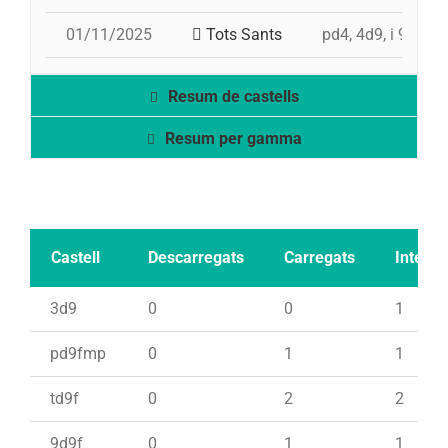
01/11/2025
Tots Sants
pd4, 4d9, i 9d9f,
Resum de castells
Resum per gamma
Castell
Descarregats
Carregats
Intents
3d9
0
0
1
pd9fmp
0
1
1
td9f
0
2
2
9d9f
0
1
1