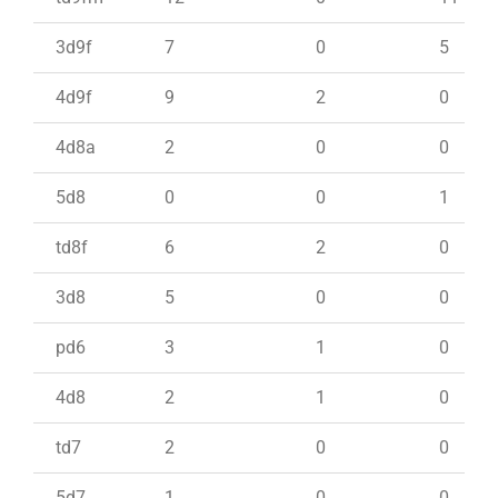
3d9f
7
0
5
4d9f
9
2
0
4d8a
2
0
0
5d8
0
0
1
td8f
6
2
0
3d8
5
0
0
pd6
3
1
0
4d8
2
1
0
td7
2
0
0
5d7
1
0
0