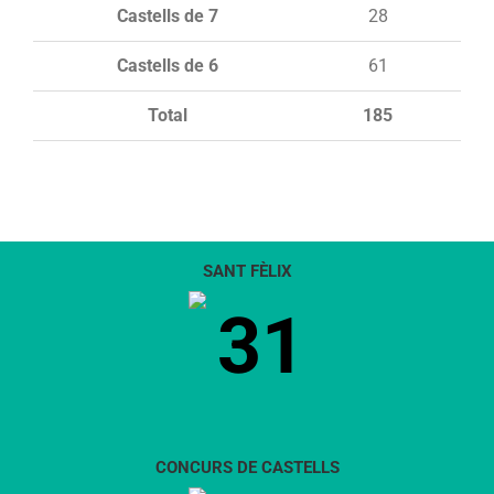
Castells de 7
28
Castells de 6
61
Total
185
SANT FÈLIX
31
CONCURS DE CASTELLS