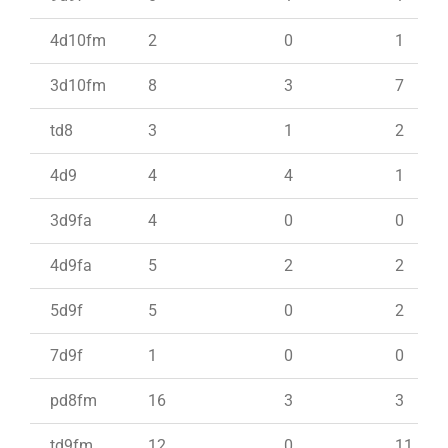
4d10fm
2
0
1
3d10fm
8
3
7
td8
3
1
2
4d9
4
4
1
3d9fa
4
0
0
4d9fa
5
2
2
5d9f
5
0
2
7d9f
1
0
0
pd8fm
16
3
3
td9fm
12
0
11