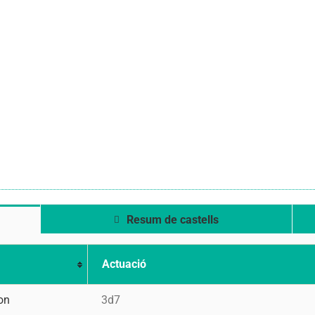
Resum de castells
Actuació
on
3d7