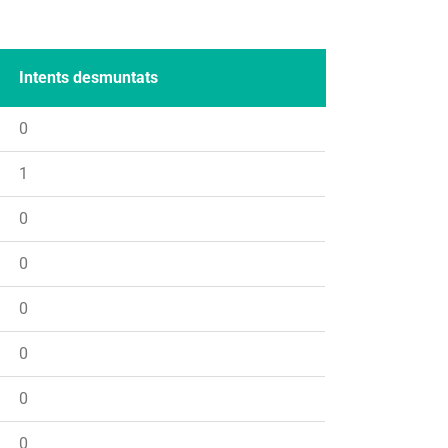
Intents desmuntats
0
1
0
0
0
0
0
0