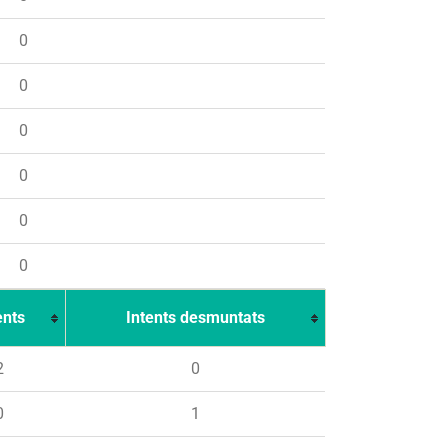
0
0
0
0
0
0
ents
Intents desmuntats
2
0
0
1