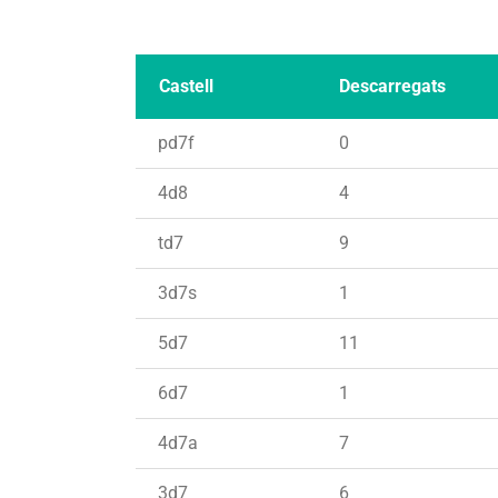
Castell
Descarregats
pd7f
0
4d8
4
td7
9
3d7s
1
5d7
11
6d7
1
4d7a
7
3d7
6