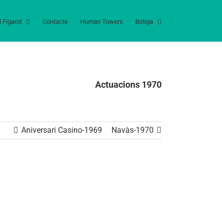
l Figarot
Contacte
Human Towers
Botiga
Actuacions 1970
Aniversari Casino-1969
Navàs-1970