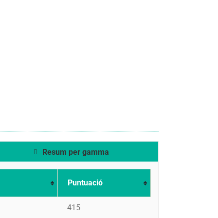
Resum per gamma
Puntuació
415