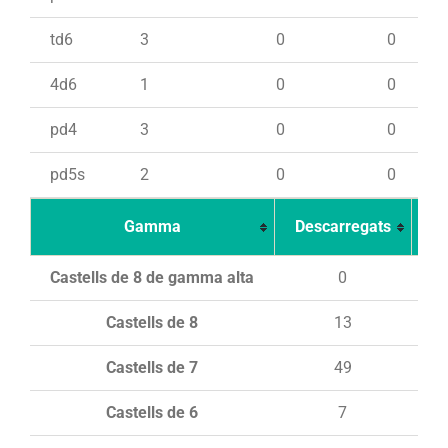
td6
3
0
0
4d6
1
0
0
pd4
3
0
0
pd5s
2
0
0
Gamma
Descarregats
Ca
Castells de 8 de gamma alta
0
Castells de 8
13
Castells de 7
49
Castells de 6
7