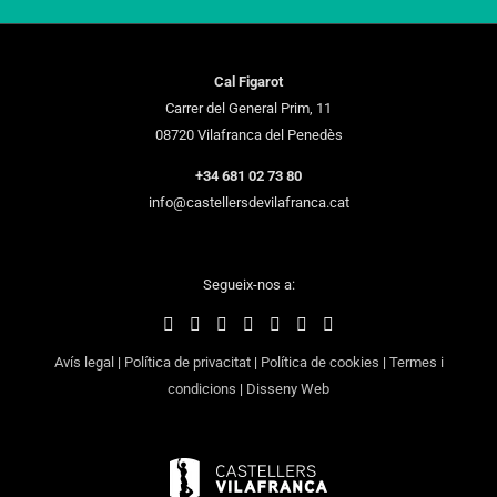
Cal Figarot
Carrer del General Prim, 11
08720 Vilafranca del Penedès
+34 681 02 73 80
info@castellersdevilafranca.cat
Segueix-nos a:
Avís legal
|
Política de privacitat
|
Política de cookies
|
Termes i
condicions
|
Disseny Web