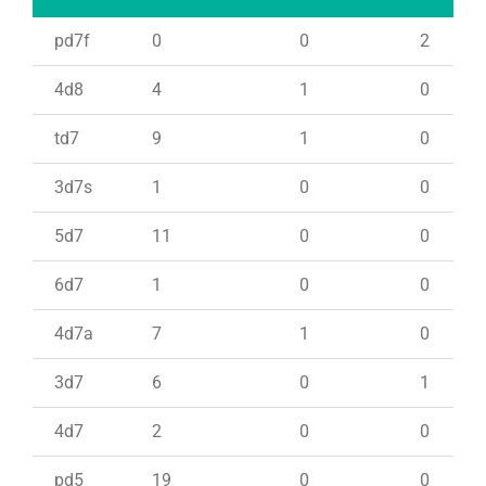
pd7f
0
0
2
4d8
4
1
0
td7
9
1
0
3d7s
1
0
0
5d7
11
0
0
6d7
1
0
0
4d7a
7
1
0
3d7
6
0
1
4d7
2
0
0
pd5
19
0
0