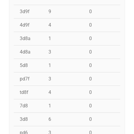
3d9f
9
0
0
4d9f
4
0
0
3d8a
1
0
0
4d8a
3
0
0
5d8
1
0
0
pd7f
3
0
0
td8f
4
0
0
7d8
1
0
0
3d8
6
0
0
pd6
3
0
0