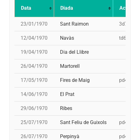
Data
Diada
Actuació
23/01/1970
Sant Raimon
3d7
12/04/1970
Navàs
td6, pd5,
19/04/1970
Dia del Llibre
26/04/1970
Martorell
17/05/1970
Fires de Maig
pd4, pd4, 
14/06/1970
El Prat
29/06/1970
Ribes
25/07/1970
Sant Feliu de Guixols
pd4, pd4,
26/07/1970
Perpinyà
pd4, pd4,