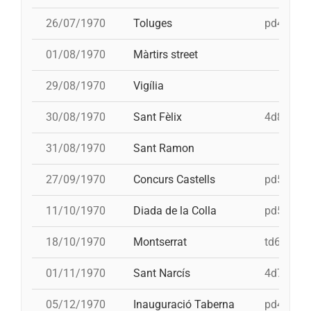
26/07/1970
Toluges
pd4, td6,
01/08/1970
Màrtirs street
29/08/1970
Vigília
30/08/1970
Sant Fèlix
4d8c, td7
31/08/1970
Sant Ramon
27/09/1970
Concurs Castells
pd5, 5d7,
11/10/1970
Diada de la Colla
pd5, pd5,
18/10/1970
Montserrat
td6, pd5,
01/11/1970
Sant Narcís
4d7, td6,
05/12/1970
Inauguració Taberna
pd4, pd4,