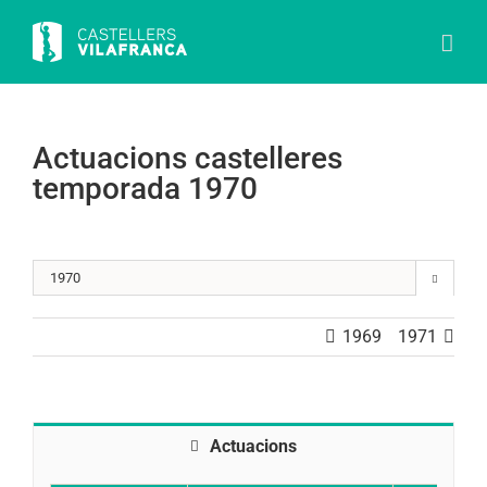
Skip
to
content
Actuacions castelleres
temporada 1970

1969
1971
Actuacions