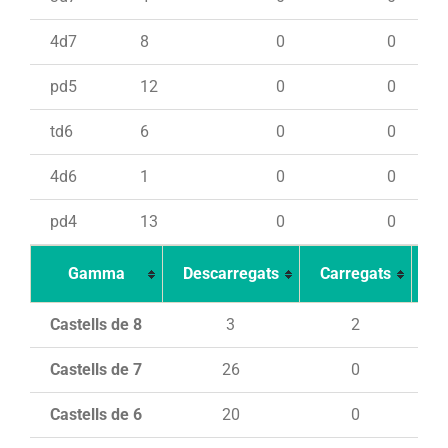
4d7
8
0
0
pd5
12
0
0
td6
6
0
0
4d6
1
0
0
pd4
13
0
0
Gamma
Descarregats
Carregats
In
Castells de 8
3
2
Castells de 7
26
0
Castells de 6
20
0