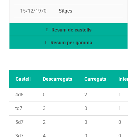
15/12/1970
Sitges
Resum de castells
Resum per gamma
Castell
Descarregats
Carregats
Intents
4d8
0
2
1
td7
3
0
1
5d7
2
0
0
3d7
4
0
0