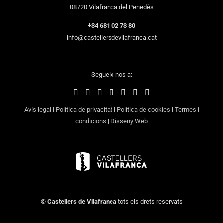
08720 Vilafranca del Penedès
+34 681 02 73 80
info@castellersdevilafranca.cat
Segueix-nos a:
Avís legal
|
Política de privacitat
|
Política de cookies
|
Termes i
condicions
|
Disseny Web
©
Castellers de Vilafranca
tots els drets reservats