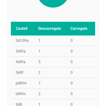
Castell
Descarregats
Carregats
Inten
3d10fm
1
0
0
3d9fa
1
0
0
4d9fa
5
0
0
5d9f
2
0
0
pd8fm
7
0
0
td9fm
2
0
0
9d8
1
0
0