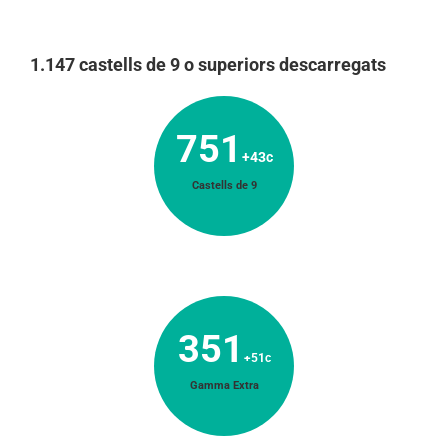
1.147 castells de 9 o superiors descarregats
751
+43c
Castells de 9
351
+51c
Gamma Extra