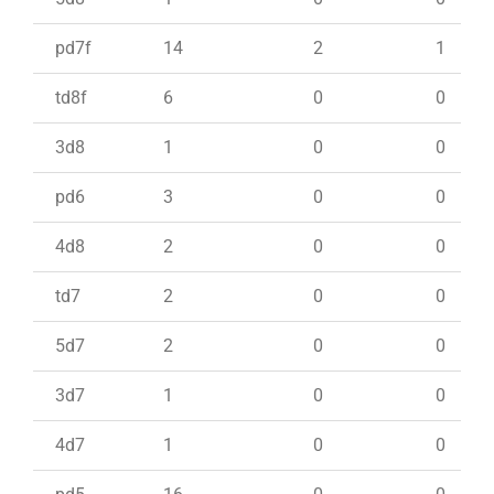
pd7f
14
2
1
td8f
6
0
0
3d8
1
0
0
pd6
3
0
0
4d8
2
0
0
td7
2
0
0
5d7
2
0
0
3d7
1
0
0
4d7
1
0
0