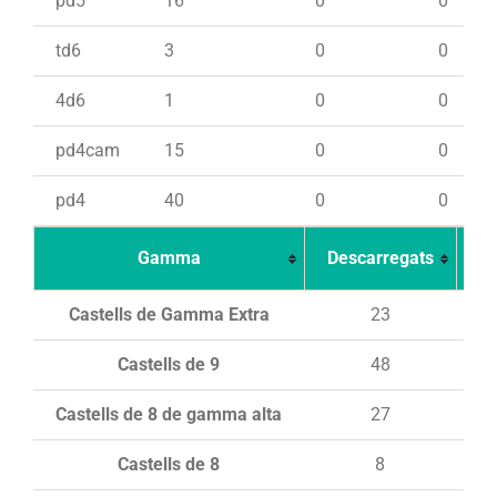
pd5
16
0
0
td6
3
0
0
4d6
1
0
0
pd4cam
15
0
0
pd4
40
0
0
Gamma
Descarregats
Ca
Castells de Gamma Extra
23
Castells de 9
48
Castells de 8 de gamma alta
27
Castells de 8
8