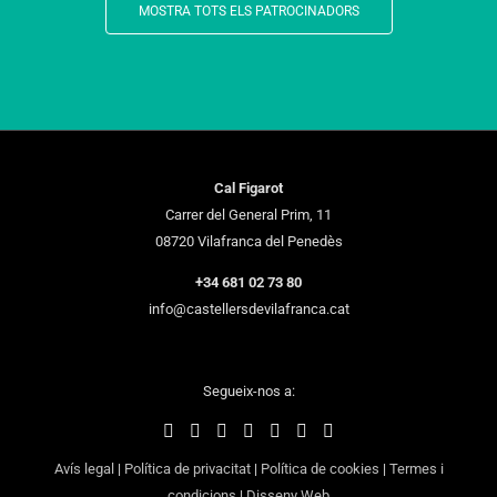
MOSTRA TOTS ELS PATROCINADORS
Cal Figarot
Carrer del General Prim, 11
08720 Vilafranca del Penedès
+34 681 02 73 80
info@castellersdevilafranca.cat
Segueix-nos a:
Avís legal
|
Política de privacitat
|
Política de cookies
|
Termes i
condicions
|
Disseny Web