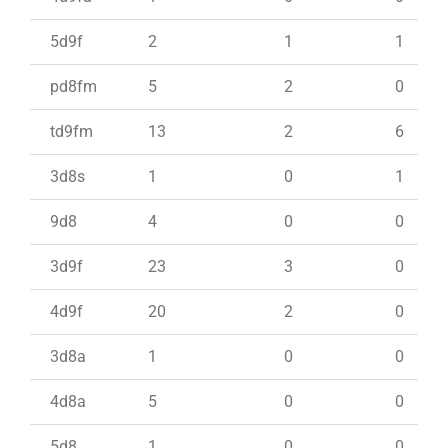
5d9f
2
1
1
pd8fm
5
2
0
td9fm
13
2
6
3d8s
1
0
1
9d8
4
0
0
3d9f
23
3
0
4d9f
20
2
0
3d8a
1
0
0
4d8a
5
0
0
5d8
1
0
0