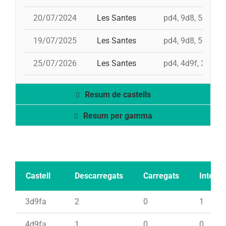
20/07/2024
Les Santes
pd4, 9d8, 5d9f, 
19/07/2025
Les Santes
pd4, 9d8, 5d9f, 
25/07/2026
Les Santes
pd4, 4d9f, 3d9fa,
Resum de castells
Resum per gamma
Castell
Descarregats
Carregats
Intents
3d9fa
2
0
1
4d9fa
1
0
0