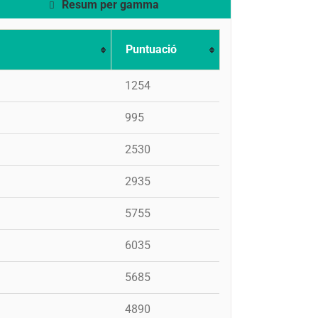
Resum per gamma
Puntuació
1254
995
2530
2935
5755
6035
5685
4890