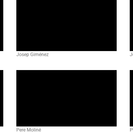
Josep Giménez
J
Pere Moliné
P