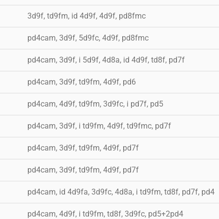
3d9f, td9fm, id 4d9f, 4d9f, pd8fmc
pd4cam, 3d9f, 5d9fc, 4d9f, pd8fmc
pd4cam, 3d9f, i 5d9f, 4d8a, id 4d9f, td8f, pd7f
pd4cam, 3d9f, td9fm, 4d9f, pd6
pd4cam, 4d9f, td9fm, 3d9fc, i pd7f, pd5
pd4cam, 3d9f, i td9fm, 4d9f, td9fmc, pd7f
pd4cam, 3d9f, td9fm, 4d9f, pd7f
pd4cam, 3d9f, td9fm, 4d9f, pd7f
pd4cam, id 4d9fa, 3d9fc, 4d8a, i td9fm, td8f, pd7f, pd4
pd4cam, 4d9f, i td9fm, td8f, 3d9fc, pd5+2pd4