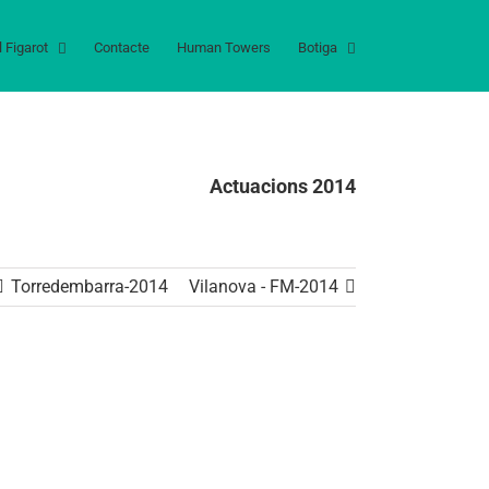
l Figarot
Contacte
Human Towers
Botiga
Actuacions 2014
Torredembarra-2014
Vilanova - FM-2014