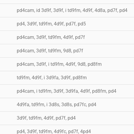
pd4cam, id 3d9f, 3d9f, i td9fm, 4d9f, 4d8a, pd7f, pd4
pd4, 3d9f, td9fm, 4d9f, pd7f, pd5
pd4cam, 3d9f, td9fm, 4d9f, pd7f
pd4cam, 3d9f, td9fm, 9d8, pd7f
pd4cam, 3d9f, i td9fm, 4d9f, 9d8, pd8fm
td9fm, 4d9f, i 3d9fa, 3d9f, pd8fm
pd4cam, i td9fm, 3d9f, 3d9fa, 4d9f, pd8fm, pd4
4d9fa, td9fm, i 3d8s, 3d8s, pd7fc, pd4
3d9f, td9fm, 4d9f, pd7f, pd4
pd4, 3d9f, td9fm, 4d9fc, pd7f, 4pd4