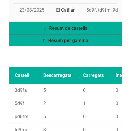
23/08/2025
El Catllar
5d9f, td9fm, 9d8, pd
Resum de castells
Resum per gamma
Castell
Descarregats
Carregats
Intents
3d9fa
5
0
0
5d9f
2
1
0
pd8fm
5
0
0
td9fm
8
0
0