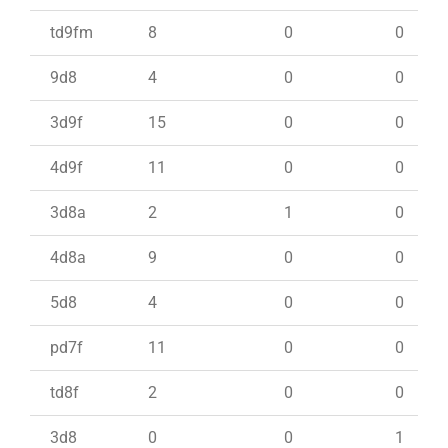
td9fm
8
0
0
9d8
4
0
0
3d9f
15
0
0
4d9f
11
0
0
3d8a
2
1
0
4d8a
9
0
0
5d8
4
0
0
pd7f
11
0
0
td8f
2
0
0
3d8
0
0
1