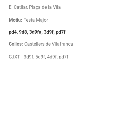
El Catllar, Plaça de la Vila
Motiu:
Festa Major
pd4, 9d8, 3d9fa, 3d9f, pd7f
Colles:
Castellers de Vilafranca
CJXT - 3d9f, 5d9f, 4d9f, pd7f