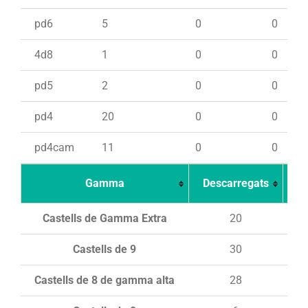
pd6
5
0
0
4d8
1
0
0
pd5
2
0
0
pd4
20
0
0
pd4cam
11
0
0
Gamma
Descarregats
Ca
Castells de Gamma Extra
20
Castells de 9
30
Castells de 8 de gamma alta
28