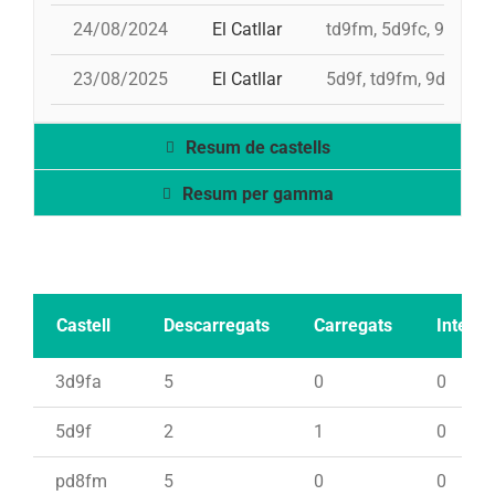
24/08/2024
El Catllar
td9fm, 5d9fc, 9d8, p
23/08/2025
El Catllar
5d9f, td9fm, 9d8, pd
Resum de castells
Resum per gamma
Castell
Descarregats
Carregats
Intents
3d9fa
5
0
0
5d9f
2
1
0
pd8fm
5
0
0