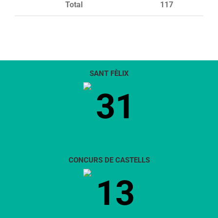
Total
117
SANT FÈLIX
31
CONCURS DE CASTELLS
13