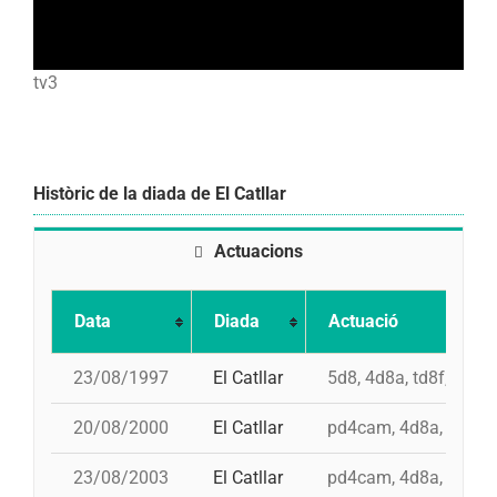
tv3
Històric de la diada de El Catllar
Actuacions
Data
Diada
Actuació
23/08/1997
El Catllar
5d8, 4d8a, td8f, pd7f
20/08/2000
El Catllar
pd4cam, 4d8a, id 4d9f,
23/08/2003
El Catllar
pd4cam, 4d8a, 3d9f, 