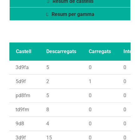
Resum de castells
Resum per gamma
Castell
Descarregats
Carregats
Intents
3d9fa
5
0
0
5d9f
2
1
0
pd8fm
5
0
0
td9fm
8
0
0
9d8
4
0
0
3d9f
15
0
0