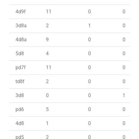
4d9f
11
0
0
3d8a
2
1
0
4d8a
9
0
0
5d8
4
0
0
pd7f
11
0
0
td8f
2
0
0
3d8
0
0
1
pd6
5
0
0
4d8
1
0
0
pd5
2
0
0