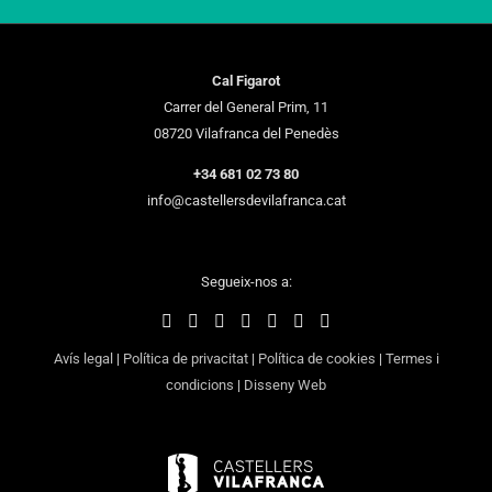
Cal Figarot
Carrer del General Prim, 11
08720 Vilafranca del Penedès
+34 681 02 73 80
info@castellersdevilafranca.cat
Segueix-nos a:
Avís legal
|
Política de privacitat
|
Política de cookies
|
Termes i
condicions
|
Disseny Web