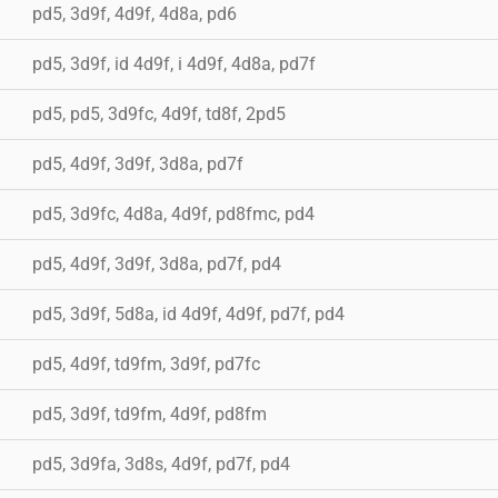
pd5, 3d9f, 4d9f, 4d8a, pd6
pd5, 3d9f, id 4d9f, i 4d9f, 4d8a, pd7f
pd5, pd5, 3d9fc, 4d9f, td8f, 2pd5
pd5, 4d9f, 3d9f, 3d8a, pd7f
pd5, 3d9fc, 4d8a, 4d9f, pd8fmc, pd4
pd5, 4d9f, 3d9f, 3d8a, pd7f, pd4
pd5, 3d9f, 5d8a, id 4d9f, 4d9f, pd7f, pd4
pd5, 4d9f, td9fm, 3d9f, pd7fc
pd5, 3d9f, td9fm, 4d9f, pd8fm
pd5, 3d9fa, 3d8s, 4d9f, pd7f, pd4