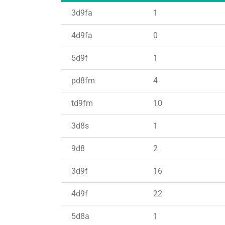
3d9fa
1
4d9fa
0
5d9f
1
pd8fm
4
td9fm
10
3d8s
1
9d8
2
3d9f
16
4d9f
22
5d8a
1