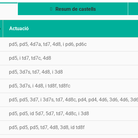
Resum de castells
Actuació
pd5, pd5, 4d7a, td7, 4d8, i pd6, pd6c
pd5, i td7, td7c, 4d8
pd5, 3d7s, td7, 4d8, i 3d8
pd5, 3d7s, i 4d8, i td8f, td8fc
pd5, pd5, 3d7, i 3d7s, td7, 4d8c, pd4, pd4, 4d6, 3d6, 4d6, 3d
pd5, pd5, id 5d7, 5d7, td7, 4d8c, i 3d8
pd5, pd5, pd5, td7, 4d8, 3d8, id td8f