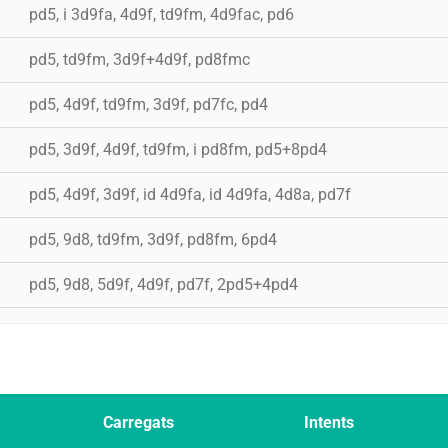
pd5, i 3d9fa, 4d9f, td9fm, 4d9fac, pd6
pd5, td9fm, 3d9f+4d9f, pd8fmc
pd5, 4d9f, td9fm, 3d9f, pd7fc, pd4
pd5, 3d9f, 4d9f, td9fm, i pd8fm, pd5+8pd4
pd5, 4d9f, 3d9f, id 4d9fa, id 4d9fa, 4d8a, pd7f
pd5, 9d8, td9fm, 3d9f, pd8fm, 6pd4
pd5, 9d8, 5d9f, 4d9f, pd7f, 2pd5+4pd4
Carregats
Intents