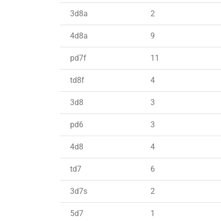
3d8a
2
4d8a
9
pd7f
11
td8f
4
3d8
3
pd6
3
4d8
4
td7
6
3d7s
2
5d7
1