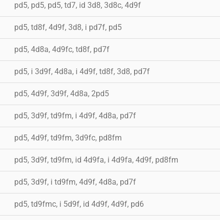
pd5, pd5, pd5, td7, id 3d8, 3d8c, 4d9f
pd5, td8f, 4d9f, 3d8, i pd7f, pd5
pd5, 4d8a, 4d9fc, td8f, pd7f
pd5, i 3d9f, 4d8a, i 4d9f, td8f, 3d8, pd7f
pd5, 4d9f, 3d9f, 4d8a, 2pd5
pd5, 3d9f, td9fm, i 4d9f, 4d8a, pd7f
pd5, 4d9f, td9fm, 3d9fc, pd8fm
pd5, 3d9f, td9fm, id 4d9fa, i 4d9fa, 4d9f, pd8fm
pd5, 3d9f, i td9fm, 4d9f, 4d8a, pd7f
pd5, td9fmc, i 5d9f, id 4d9f, 4d9f, pd6