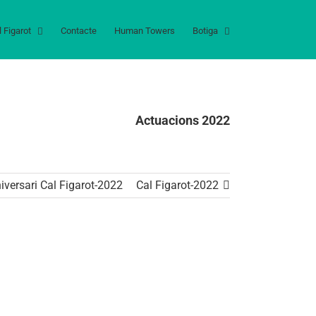
l Figarot
Contacte
Human Towers
Botiga
Actuacions 2022
iversari Cal Figarot-2022
Cal Figarot-2022