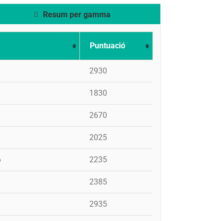
Resum per gamma
Puntuació
2930
1830
2670
2025
6
2235
2385
2935