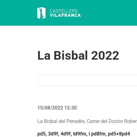
Skip
to
content
La Bisbal 2022
15/08/2022 12:30
La Bisbal del Penedès, Carrer del Doctor Rober
pd5, 3d9f, 4d9f, td9fm, i pd8fm, pd5+8pd4