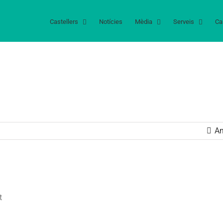
Castellers
Notícies
Mèdia
Serveis
Ca
An
t