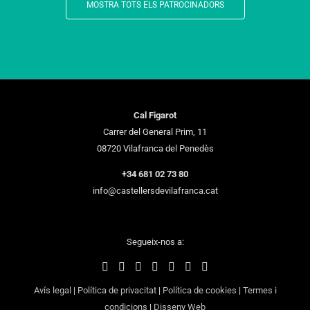
MOSTRA TOTS ELS PATROCINADORS
Cal Figarot
Carrer del General Prim, 11
08720 Vilafranca del Penedès
+34 681 02 73 80
info@castellersdevilafranca.cat
Segueix-nos a:
Avís legal
|
Política de privacitat
|
Política de cookies
|
Termes i
condicions
|
Disseny Web