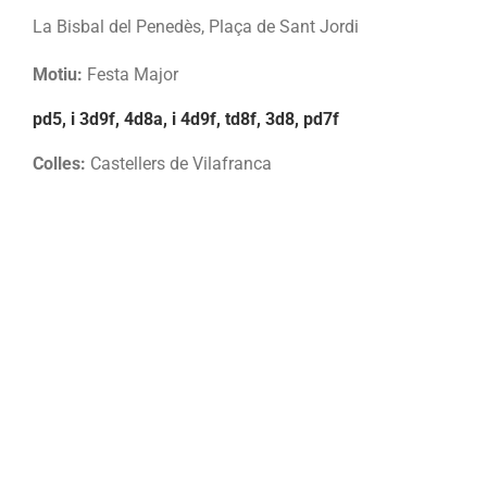
La Bisbal del Penedès, Plaça de Sant Jordi
Motiu:
Festa Major
pd5, i 3d9f, 4d8a, i 4d9f, td8f, 3d8, pd7f
Colles:
Castellers de Vilafranca