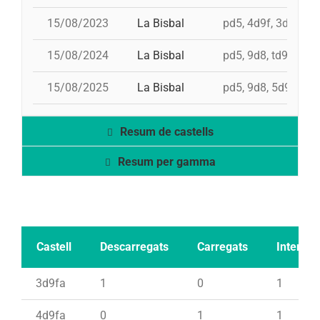
15/08/2023
La Bisbal
pd5, 4d9f, 3d9f, id
15/08/2024
La Bisbal
pd5, 9d8, td9fm, 3
15/08/2025
La Bisbal
pd5, 9d8, 5d9f, 4d
Resum de castells
Resum per gamma
Castell
Descarregats
Carregats
Intents
3d9fa
1
0
1
4d9fa
0
1
1