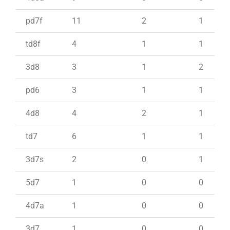
pd7f
11
2
1
td8f
4
1
1
3d8
3
1
2
pd6
3
1
1
4d8
4
2
1
td7
6
1
1
3d7s
2
0
1
5d7
1
0
0
4d7a
1
0
0
3d7
1
0
0