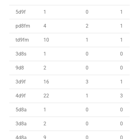
5d9f
1
0
1
pd8fm
4
2
1
td9fm
10
1
1
3d8s
1
0
0
9d8
2
0
0
3d9f
16
3
1
4d9f
22
1
3
5d8a
1
0
0
3d8a
2
0
0
4d8a
9
0
0