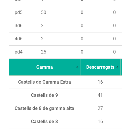
pd5
50
0
0
3d6
2
0
0
4d6
2
0
0
pd4
25
0
0
Gamma
Descarregats
Ca
Castells de Gamma Extra
16
Castells de 9
41
Castells de 8 de gamma alta
27
Castells de 8
16