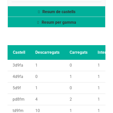
Resum de castells
Resum per gamma
Castell
Descarregats
Carregats
Intents
3d9fa
1
0
1
4d9fa
0
1
1
5d9f
1
0
1
pd8fm
4
2
1
td9fm
10
1
1