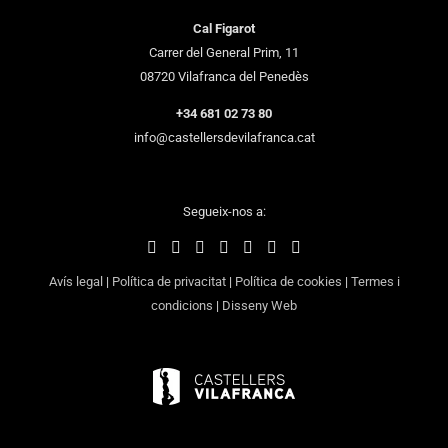
Cal Figarot
Carrer del General Prim, 11
08720 Vilafranca del Penedès
+34 681 02 73 80
info@castellersdevilafranca.cat
Segueix-nos a:
Avís legal
|
Política de privacitat
|
Política de cookies
|
Termes i
condicions
|
Disseny Web