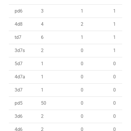
pd6
3
1
1
4d8
4
2
1
td7
6
1
1
3d7s
2
0
1
5d7
1
0
0
4d7a
1
0
0
3d7
1
0
0
pd5
50
0
0
3d6
2
0
0
4d6
2
0
0