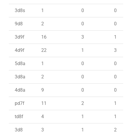
3d8s
1
0
0
9d8
2
0
0
3d9f
16
3
1
4d9f
22
1
3
5d8a
1
0
0
3d8a
2
0
0
4d8a
9
0
0
pd7f
11
2
1
td8f
4
1
1
3d8
3
1
2