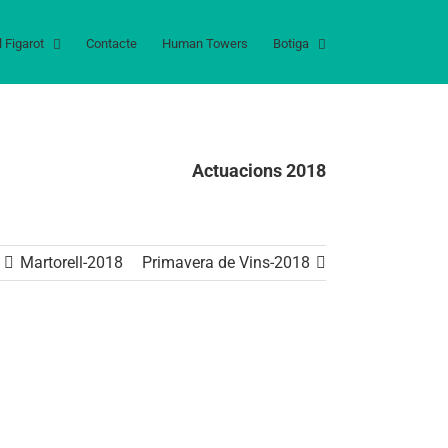
l Figarot
Contacte
Human Towers
Botiga
Actuacions 2018
Martorell-2018
Primavera de Vins-2018