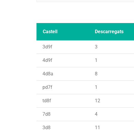
Castell
Descarregats
3d9f
3
4d9f
1
4d8a
8
pd7f
1
td8f
12
7d8
4
3d8
11