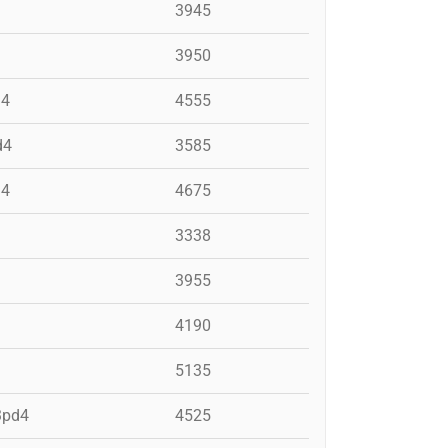
3945
3950
d4
4555
d4
3585
d4
4675
3338
3955
4190
5135
+3pd4
4525