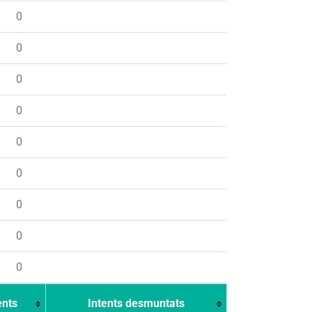
0
0
0
0
0
0
0
0
0
ents
Intents desmuntats