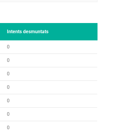
Intents desmuntats
0
0
0
0
0
0
0