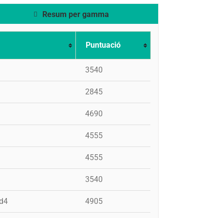
Resum per gamma
Puntuació
3540
2845
4690
4555
4555
3540
pd4
4905