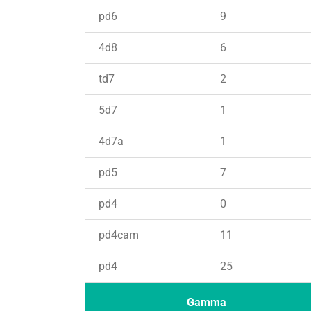
pd6
9
4d8
6
td7
2
5d7
1
4d7a
1
pd5
7
pd4
0
pd4cam
11
pd4
25
Gamma