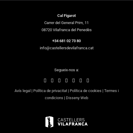
Cal Figarot
Carrer del General Prim, 11
08720 Vilafranca del Penedès
+34 681 02 73 80
info@castellersdevilafranca.cat
Segueix-nos a:
Avís legal
|
Política de privacitat
|
Política de cookies
|
Termes i
condicions
|
Disseny Web