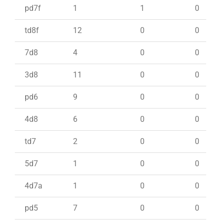
pd7f
1
1
0
td8f
12
0
0
7d8
4
0
0
3d8
11
0
0
pd6
9
0
0
4d8
6
0
0
td7
2
0
0
5d7
1
0
0
4d7a
1
0
0
pd5
7
0
0