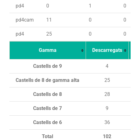
pd4
0
1
0
pd4cam
11
0
0
pd4
25
0
0
Gamma
Descarregats
Ca
Castells de 9
4
Castells de 8 de gamma alta
25
Castells de 8
28
Castells de 7
9
Castells de 6
36
Total
102