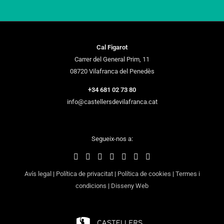
Cal Figarot
Carrer del General Prim, 11
08720 Vilafranca del Penedès
+34 681 02 73 80
info@castellersdevilafranca.cat
Segueix-nos a:
Avís legal
|
Política de privacitat
|
Política de cookies
|
Termes i
condicions
|
Disseny Web