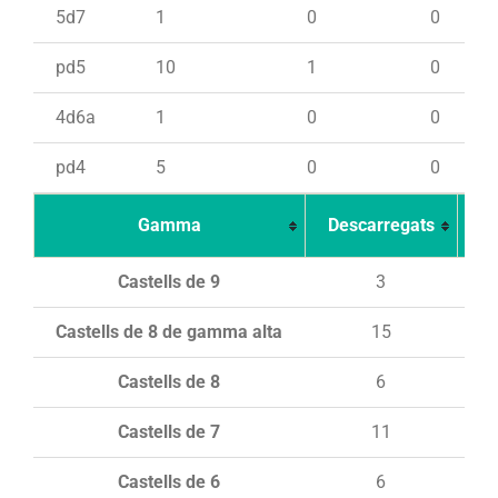
5d7
1
0
0
pd5
10
1
0
4d6a
1
0
0
pd4
5
0
0
Gamma
Descarregats
Ca
Castells de 9
3
Castells de 8 de gamma alta
15
Castells de 8
6
Castells de 7
11
Castells de 6
6