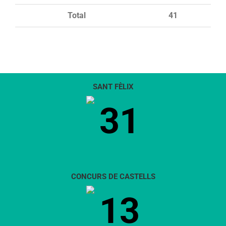
Total
41
SANT FÈLIX
31
CONCURS DE CASTELLS
13