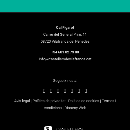
Cal Figarot
Carrer del General Prim, 11
08720 Vilafranca del Penedès
+34 681 02 73 80
info@castellersdevilafranca.cat
Segueix-nos a:
Avís legal
|
Política de privacitat
|
Política de cookies
|
Termes i
condicions
|
Disseny Web