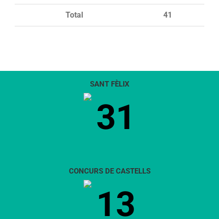
Total
41
SANT FÈLIX
31
CONCURS DE CASTELLS
13