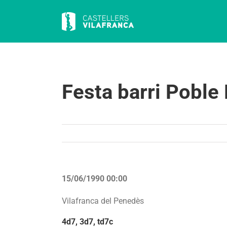
Skip
to
content
Festa barri Poble
15/06/1990 00:00
Vilafranca del Penedès
4d7, 3d7, td7c