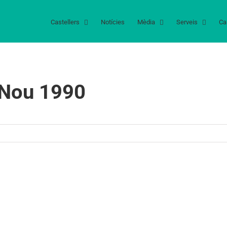
Castellers
Notícies
Mèdia
Serveis
Ca
 Nou 1990