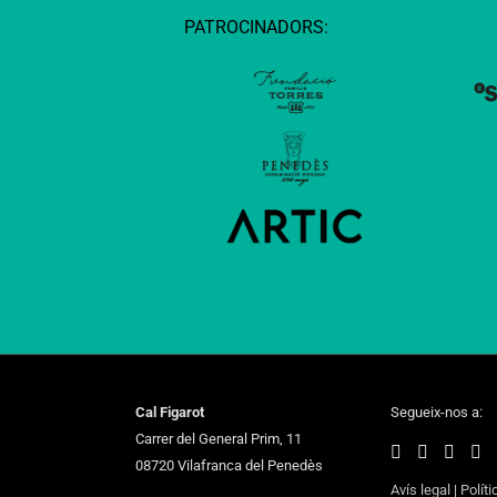
PATROCINADORS:
Cal Figarot
Segueix-nos a:
Carrer del General Prim, 11
08720 Vilafranca del Penedès
Avís legal
|
Políti