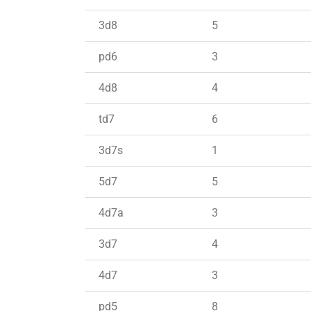
3d8
5
pd6
3
4d8
4
td7
6
3d7s
1
5d7
5
4d7a
3
3d7
4
4d7
3
pd5
8