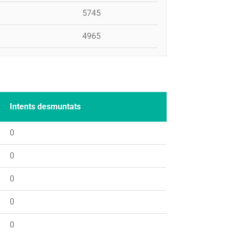
5745
4965
Intents desmuntats
0
0
0
0
0