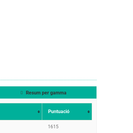
Resum per gamma
Puntuació
1615