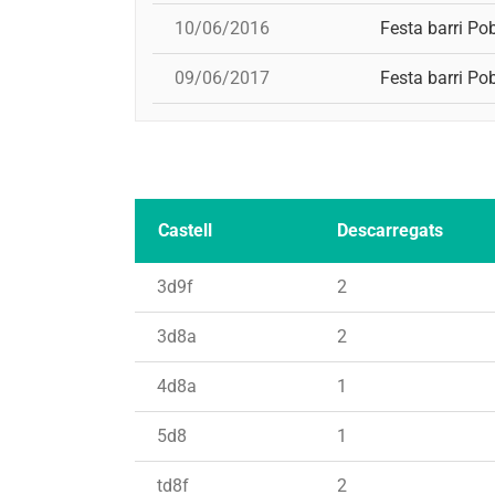
10/06/2016
Festa barri Po
09/06/2017
Festa barri Po
Castell
Descarregats
3d9f
2
3d8a
2
4d8a
1
5d8
1
td8f
2