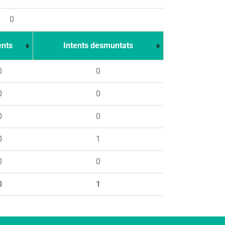
0
ents
Intents desmuntats
0
0
0
0
0
0
0
1
0
0
0
1