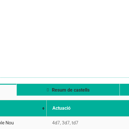
Resum de castells
Actuació
ble Nou
4d7, 3d7, td7