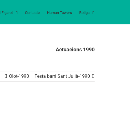
l Figarot
Contacte
Human Towers
Botiga
Actuacions 1990
Olot-1990
Festa barri Sant Julià-1990