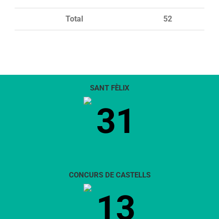
Total
52
SANT FÈLIX
31
CONCURS DE CASTELLS
13