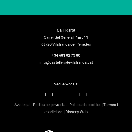
Cal Figarot
Carrer del General Prim, 11
08720 Vilafranca del Penedès
+34 681 02 73 80
info@castellersdevilafranca.cat
Segueix-nos a:
Avís legal
|
Política de privacitat
|
Política de cookies
|
Termes i
condicions
|
Disseny Web