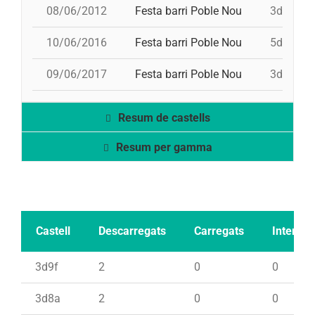
08/06/2012
Festa barri Poble Nou
3d8, pd5
10/06/2016
Festa barri Poble Nou
5d8, 3d8
09/06/2017
Festa barri Poble Nou
3d8a, 3d9
Resum de castells
Resum per gamma
Castell
Descarregats
Carregats
Intents
3d9f
2
0
0
3d8a
2
0
0