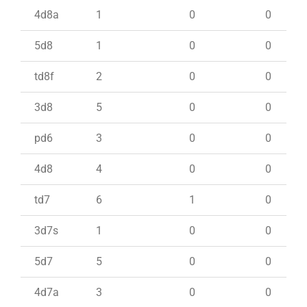
4d8a
1
0
0
5d8
1
0
0
td8f
2
0
0
3d8
5
0
0
pd6
3
0
0
4d8
4
0
0
td7
6
1
0
3d7s
1
0
0
5d7
5
0
0
4d7a
3
0
0