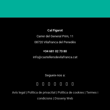
Cal Figarot
Carrer del General Prim, 11
08720 Vilafranca del Penedès
+34 681 02 73 80
info@castellersdevilafranca.cat
Segueix-nos a:
Avís legal
|
Política de privacitat
|
Política de cookies
|
Termes i
condicions
|
Disseny Web