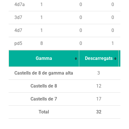
4d7a
1
0
0
3d7
1
0
0
4d7
1
0
0
pd5
8
0
1
Gamma
Descarregats
Ca
Castells de 8 de gamma alta
3
Castells de 8
12
Castells de 7
17
Total
32