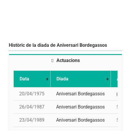
Històric de la diada de Aniversari Bordegassos
Actuacions
Data
Diada
Actuac
20/04/1975
Aniversari Bordegassos
pd5, pd
26/04/1987
Aniversari Bordegassos
5d7, td
23/04/1989
Aniversari Bordegassos
5d7, td