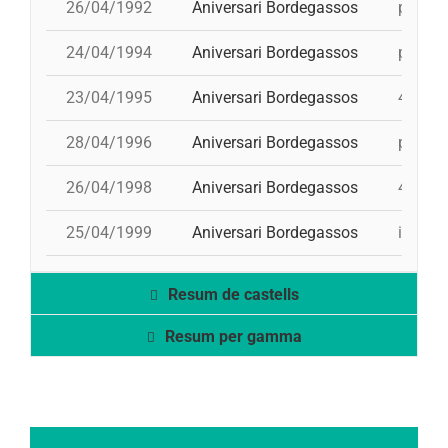
26/04/1992
Aniversari Bordegassos
pd5, 4d
24/04/1994
Aniversari Bordegassos
pd5, 5d
23/04/1995
Aniversari Bordegassos
4d8, td
28/04/1996
Aniversari Bordegassos
pd5, td
26/04/1998
Aniversari Bordegassos
4d8, td
25/04/1999
Aniversari Bordegassos
i 3d8, 
Resum de castells
Resum per gamma