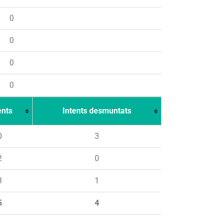
0
0
0
0
ents
Intents desmuntats
0
3
2
0
3
1
5
4