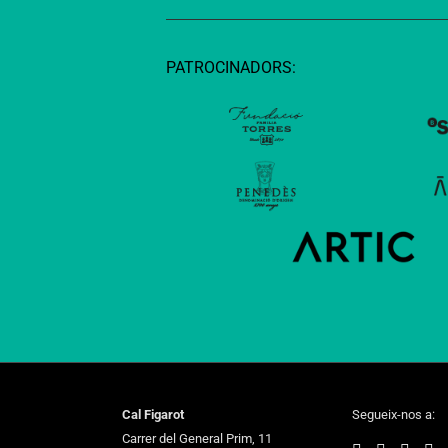
PATROCINADORS:
Cal Figarot
Segueix-nos a:
Carrer del General Prim, 11