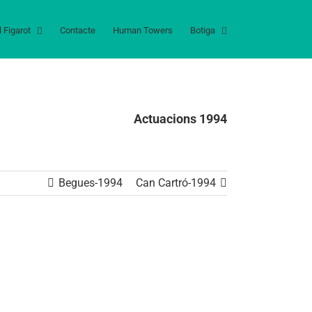
l Figarot
Contacte
Human Towers
Botiga
Actuacions 1994
Begues-1994
Can Cartró-1994