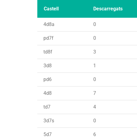
Castell
Descarregats
4d8a
0
pd7f
0
td8f
3
3d8
1
pd6
0
4d8
7
td7
4
3d7s
0
5d7
6