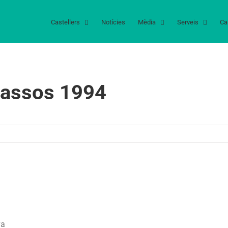
Castellers
Notícies
Mèdia
Serveis
Ca
gassos 1994
va