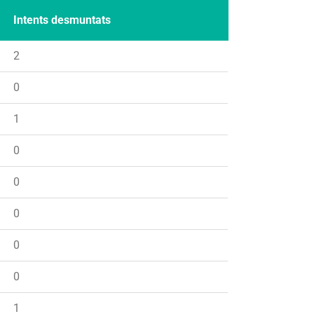
Intents desmuntats
2
0
1
0
0
0
0
0
1