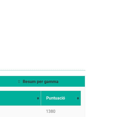
Resum per gamma
Puntuació
1380