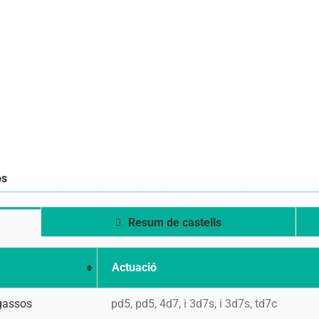
os
Resum de castells
Actuació
gassos
pd5, pd5, 4d7, i 3d7s, i 3d7s, td7c