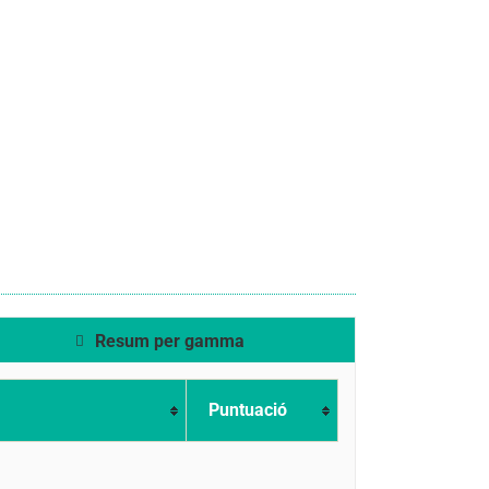
Resum per gamma
Puntuació