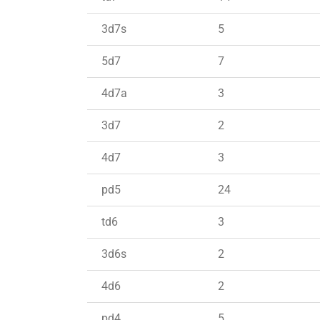
3d7s
5
5d7
7
4d7a
3
3d7
2
4d7
3
pd5
24
td6
3
3d6s
2
4d6
2
pd4
5