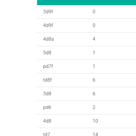
3d9f
0
4d9f
0
4d8a
4
5d8
1
pd7f
1
td8f
6
3d8
6
pd6
2
4d8
10
td7
14