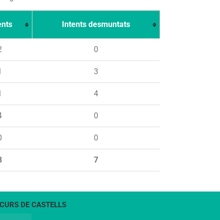
ents
Intents desmuntats
2
0
1
3
1
4
4
0
0
0
8
7
CURS DE CASTELLS