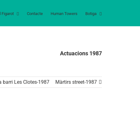
l Figarot
Contacte
Human Towers
Botiga
Actuacions 1987
a barri Les Clotes-1987
Màrtirs street-1987