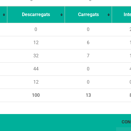
Descarregats
Carregats
Int
0
0
12
6
32
7
44
0
12
0
100
13
CON