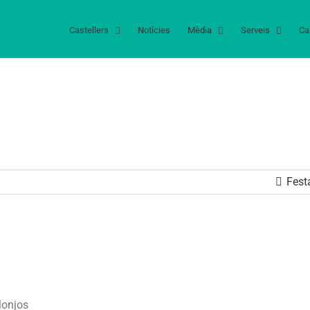
Castellers
Notícies
Mèdia
Serveis
Ca
Fest
Monjos