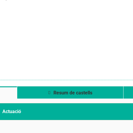
Resum de castells
Actuació