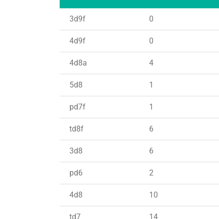
3d9f
0
4d9f
0
4d8a
4
5d8
1
pd7f
1
td8f
6
3d8
6
pd6
2
4d8
10
td7
14