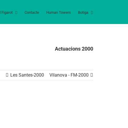
l Figarot
Contacte
Human Towers
Botiga
Actuacions 2000
Les Santes-2000
Vilanova - FM-2000