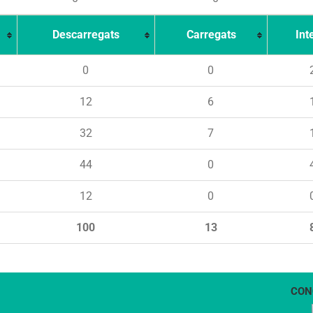
Descarregats
Carregats
Int
0
0
12
6
32
7
44
0
12
0
100
13
CON