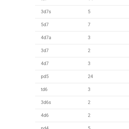
3d7s
5
5d7
7
4d7a
3
3d7
2
4d7
3
pd5
24
td6
3
3d6s
2
4d6
2
pd4
5