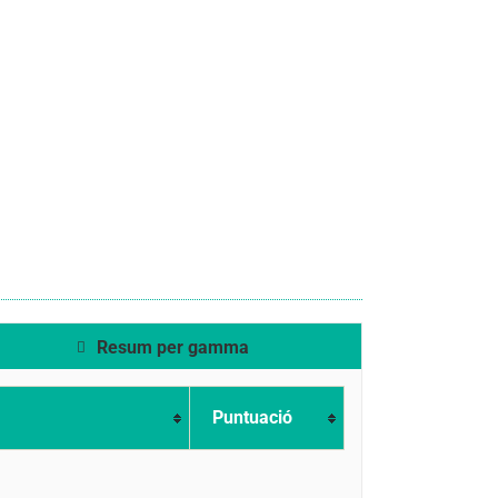
Resum per gamma
Puntuació