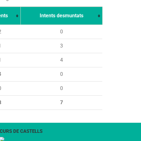
ents
Intents desmuntats
2
0
1
3
1
4
4
0
0
0
8
7
CURS DE CASTELLS