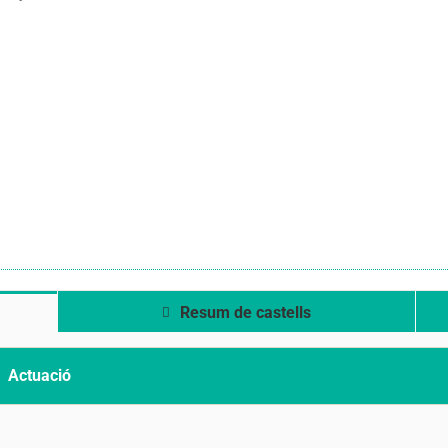
Resum de castells
Actuació