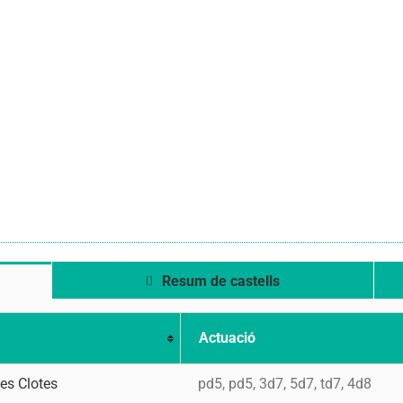
Resum de castells
Actuació
Les Clotes
pd5, pd5, 3d7, 5d7, td7, 4d8