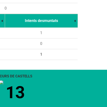
0
Intents desmuntats
1
0
1
CURS DE CASTELLS
13