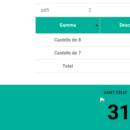
pd5
2
Gamma
Desc
Castells de 8
Castells de 7
Total
SANT FÈLIX
3