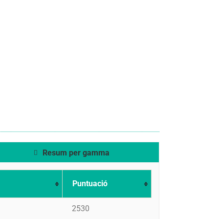
Resum per gamma
Puntuació
2530