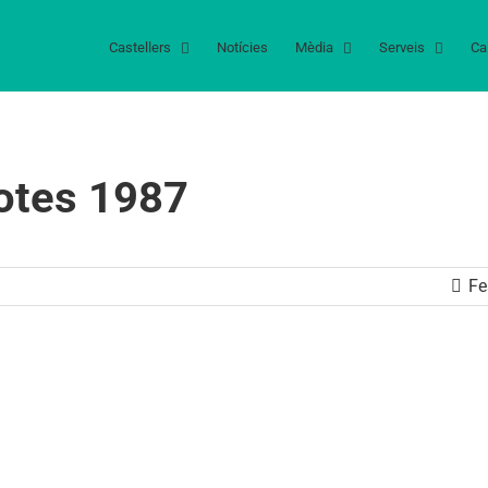
Castellers
Notícies
Mèdia
Serveis
Ca
lotes 1987
Fe