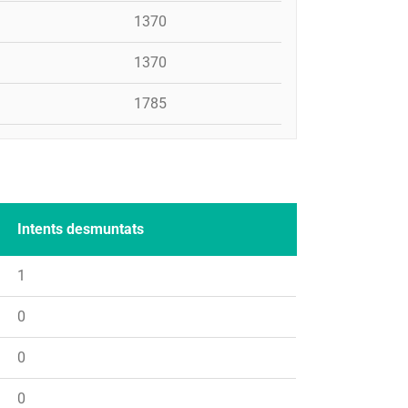
1370
1370
1785
Intents desmuntats
1
0
0
0