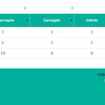
0
0
arregats
Carregats
Intents
5
0
0
8
0
0
13
0
0
CON
1