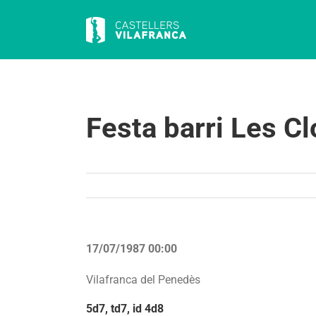
Skip
to
content
Festa barri Les C
17/07/1987 00:00
Vilafranca del Penedès
5d7, td7, id 4d8