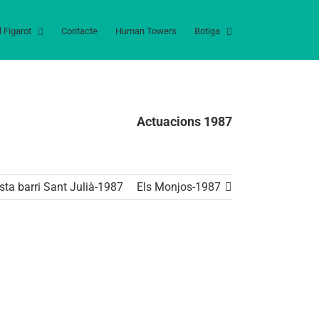
l Figarot
Contacte
Human Towers
Botiga
Actuacions 1987
sta barri Sant Julià-1987
Els Monjos-1987