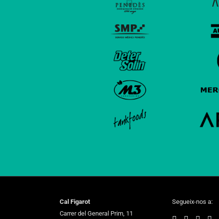
Cal Figarot
Segueix-nos a:
Carrer del General Prim, 11