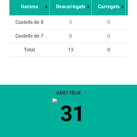
Gamma
Descarregats
Carregats
In
Castells de 8
5
0
Castells de 7
8
0
Total
13
0
SANT FÈLIX
31