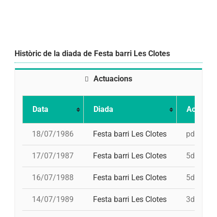
Històric de la diada de Festa barri Les Clotes
Actuacions
Data
Diada
Actuació
18/07/1986
Festa barri Les Clotes
pd5, pd5,
17/07/1987
Festa barri Les Clotes
5d7, td7,
16/07/1988
Festa barri Les Clotes
5d7, td7
14/07/1989
Festa barri Les Clotes
3d7, 5d7,