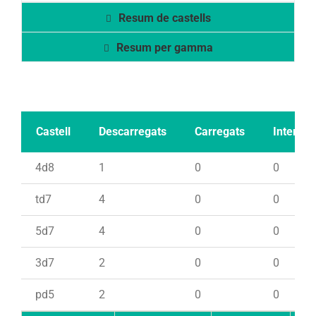
Resum de castells
Resum per gamma
Castell
Descarregats
Carregats
Intents
4d8
1
0
0
td7
4
0
0
5d7
4
0
0
3d7
2
0
0
pd5
2
0
0