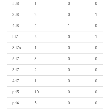
5d8
1
0
0
3d8
2
0
1
4d8
4
1
0
td7
5
0
1
3d7s
1
0
0
5d7
3
0
0
3d7
2
0
0
4d7
1
0
0
pd5
10
0
0
pd4
5
0
0