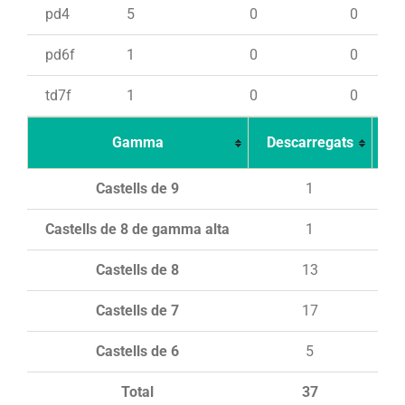
pd4
5
0
0
pd6f
1
0
0
td7f
1
0
0
Gamma
Descarregats
Ca
Castells de 9
1
Castells de 8 de gamma alta
1
Castells de 8
13
Castells de 7
17
Castells de 6
5
Total
37