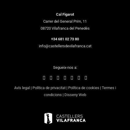
Cal Figarot
Carrer del General Prim, 11
08720 Vilafranca del Penedès
+34 681 02 73 80
info@castellersdevilafranca.cat
Segueix-nos a:
Avís legal
|
Política de privacitat
|
Política de cookies
|
Termes i
condicions
|
Disseny Web