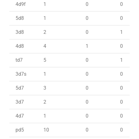
4d9f
1
0
0
5d8
1
0
0
3d8
2
0
1
4d8
4
1
0
td7
5
0
1
3d7s
1
0
0
5d7
3
0
0
3d7
2
0
0
4d7
1
0
0
pd5
10
0
0