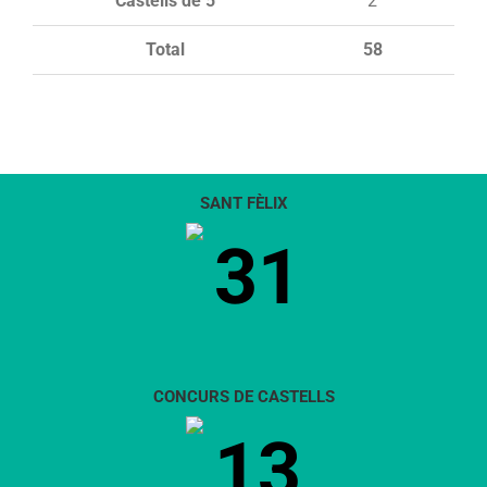
Castells de 5
2
Total
58
SANT FÈLIX
31
CONCURS DE CASTELLS
13