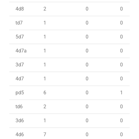
4d8
2
0
0
td7
1
0
0
5d7
1
0
0
4d7a
1
0
0
3d7
1
0
0
4d7
1
0
0
pd5
6
0
1
td6
2
0
0
3d6
1
0
0
4d6
7
0
0