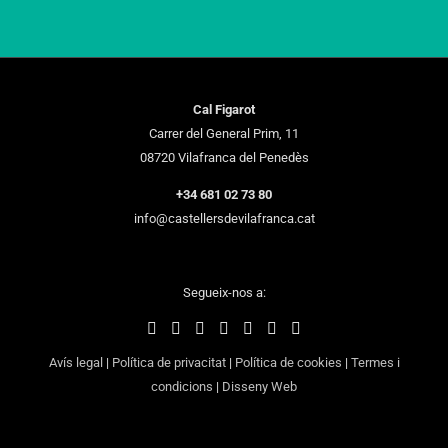
Cal Figarot
Carrer del General Prim, 11
08720 Vilafranca del Penedès
+34 681 02 73 80
info@castellersdevilafranca.cat
Segueix-nos a:
Avís legal
|
Política de privacitat
|
Política de cookies
|
Termes i
condicions
|
Disseny Web