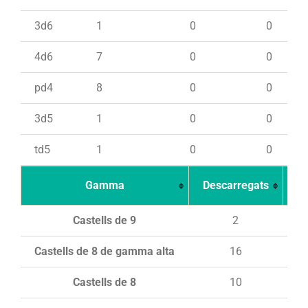
3d6
1
0
0
4d6
7
0
0
pd4
8
0
0
3d5
1
0
0
td5
1
0
0
Gamma
Descarregats
Ca
Castells de 9
2
Castells de 8 de gamma alta
16
Castells de 8
10