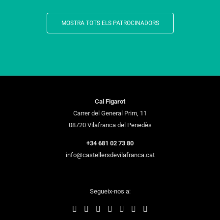
MOSTRA TOTS ELS PATROCINADORS
Cal Figarot
Carrer del General Prim, 11
08720 Vilafranca del Penedès
+34 681 02 73 80
info@castellersdevilafranca.cat
Segueix-nos a: