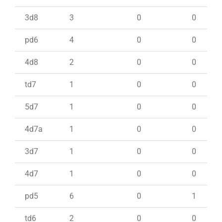
3d8
3
0
0
pd6
4
0
0
4d8
2
0
0
td7
1
0
0
5d7
1
0
0
4d7a
1
0
0
3d7
1
0
0
4d7
1
0
0
pd5
6
0
1
td6
2
0
0