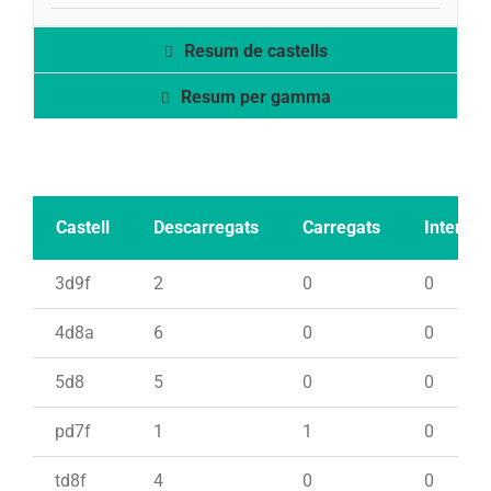
Resum de castells
Resum per gamma
Castell
Descarregats
Carregats
Intents
3d9f
2
0
0
4d8a
6
0
0
5d8
5
0
0
pd7f
1
1
0
td8f
4
0
0